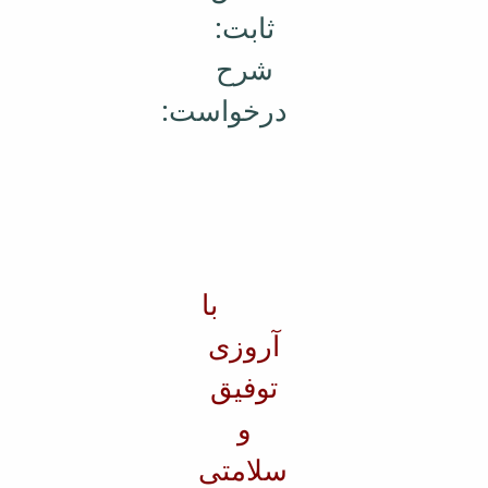
ثابت:
شرح
درخواست:
با
آروزی
توفیق
و
سلامتی