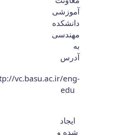
معاونت
آموزشی
دانشکده
مهندسی
به
آدرس
tp://vc.basu.ac.ir/eng-
edu
ایجاد
شده و