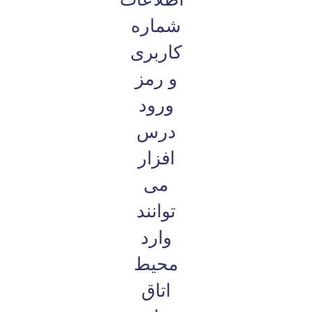
شماره
کاربری
و رمز
ورود
درس
افزار
می
توانند
وارد
محیط
اتاق