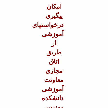
امکان
Educational
Deputy
پیگیری
Dean
for
درخواستهای
Research
Affairs
آموزشی
Deputy
Dean
از
for
طریق
Postgraduate
Studies
اتاق
مجازی
معاونت
آموزشی
دانشکده
مهندسی