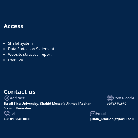
Access
Shafaf system
Data Protection Statement
Website statistical report
Foad128
Contact us
Address
Postal code
Bu-Ali Sina University, Shahid Mostafa Ahmadi Roshan
۶۵۱۷۸-۳۸۶۹۵
Street, Hamedan
Tel
Email
+98 81 3140 0000
public_relation[at]basu.ac.ir