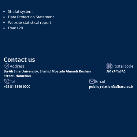
Shafaf system
Data Protection Statement
Website statistical report
Foad128
Contact us
Address
Postal code
Bu-Ali Sina University, Shahid Mostafa Ahmadi Roshan
۶۵۱۷۸-۳۸۶۹۵
Street, Hamedan
Tel
Email
+98 81 3140 0000
public_relation[at]basu.ac.ir