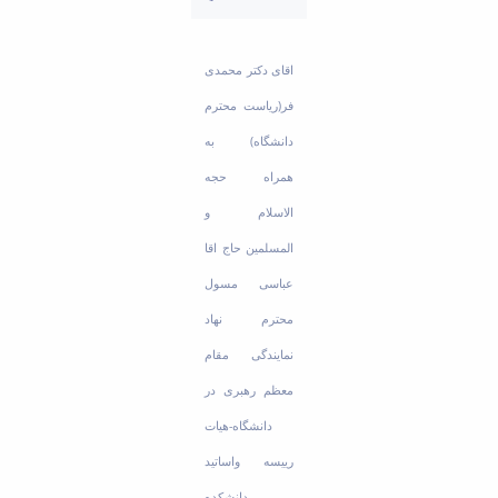
Educational
Deputy
Dean
اقای دکتر محمدی
for
فر(ریاست محترم
Research
Affairs
دانشگاه) به
Deputy
همراه حجه
Dean
for
الاسلام و
Postgraduate
المسلمین حاج اقا
Studies
عباسی مسول
محترم نهاد
نمایندگی مقام
معظم رهبری در
دانشگاه-هیات
رییسه واساتید
دانشکده