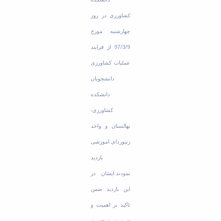
کشاورزی در روز
چهارشنبه مورخ
97/3/9 از فرایند
عملیات کشاورزی
دانشجویان
دانشکده
کشاورزی-
نهالستان و واحد
زنبوردای اموزشی
بازدید
نمودند.ایشان در
این بازدید ضمن
تاکید بر اهمیت و
ضرورت توجه به