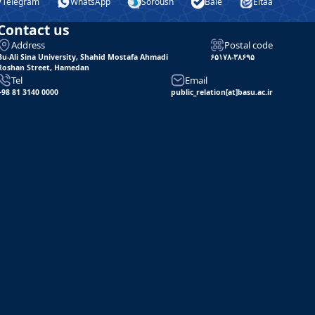
Telegram
WhatsApp
Soroush
Bale
Eitaa
Contact us
Address
Postal code
Bu-Ali Sina University, Shahid Mostafa Ahmadi
۶۵۱۷۸-۳۸۶۹۵
Roshan Street, Hamedan
Tel
Email
+98 81 3140 0000
public_relation[at]basu.ac.ir