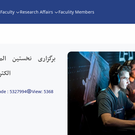
Faculty
Research Affairs
Faculity Members
گزاری نخستین المپیاد مهارتی ورزش‌های الکترون
برگزاری نخستین الم
الکت
de : 5327994
View: 5368