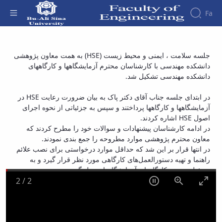
Fa
Faculty
تشکیل اولین جلسه سلامت ، ایمنی و محیط
جلسه سلامت ، ایمنی و محیط زیست (HSE) به همت معاون پژوهشی
About
Research
دانشکده مهندسی با کارشناسان محترم آزمایشگاهها و کارگاههای
زیست (HSE) در دانشکده مهندسی - دانشکده
Affairs
the
دانشکده مهندسی تشکیل شد.
Journals
Faculity
Faculty
فنی و مهندسی
Members
Journal
History
در ابتدای جلسه جناب آقای دکتر پاک به بیان ضرورت رعایت HSE در
of
Dean
آزمایشگاهها و کارگاهها پرداختند و سپس به جزئیاتی از نحوه اجرای
Industrial
of
اصول HSE اشاره کردند.
Engineering
the
در ادامه کارشناسان پیشنهادات و سوالات خود را مطرح کردند که
Research
Faculty
معاون محترم پژوهشی موارد مطروحه را جمع بندی نمودند.
in
Gallery
در انتها قرار بر این شد که حداقل موارد درخواستی برای نصب علائم
Production
Contact
راهنما و تهیه دستورالعمل‌های کارگاهی مورد نظر قرار گیرد و به
System
us
مسئول محرتم کارگاهها و آزمایشگاهها تحویل گردد.
Journal
Structure
2
/
2
of the
of
Faculty
Stress
Deputy
Analysis
Dean
for