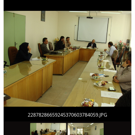
Educational
Deputy
Dean
for
Research
Affairs
Deputy
Dean
for
Postgraduate
Studies
22878286659245370603784059.JPG