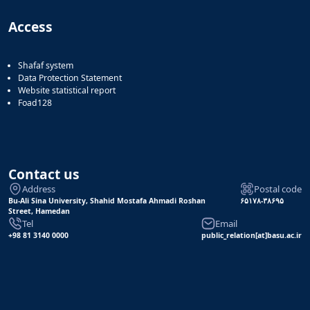
Access
Shafaf system
Data Protection Statement
Website statistical report
Foad128
Contact us
Address
Postal code
Bu-Ali Sina University, Shahid Mostafa Ahmadi Roshan
۶۵۱۷۸-۳۸۶۹۵
Street, Hamedan
Tel
Email
+98 81 3140 0000
public_relation[at]basu.ac.ir