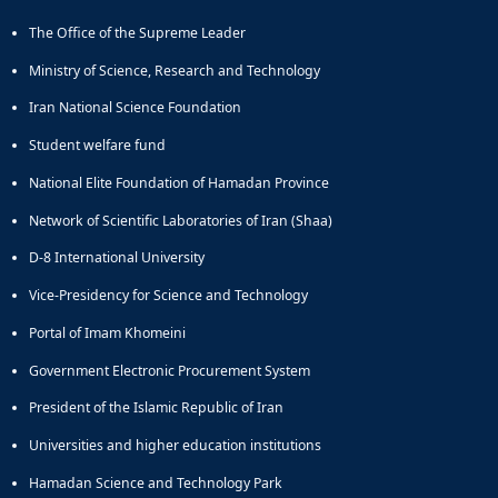
Educational
The Office of the Supreme Leader
Deputy
Dean
Ministry of Science, Research and Technology
for
Iran National Science Foundation
Research
Affairs
Student welfare fund
Deputy
National Elite Foundation of Hamadan Province
Dean
for
Network of Scientific Laboratories of Iran (Shaa)
Postgraduate
Studies
D-8 International University
Vice-Presidency for Science and Technology
Portal of Imam Khomeini
Government Electronic Procurement System
President of the Islamic Republic of Iran
Universities and higher education institutions
Hamadan Science and Technology Park