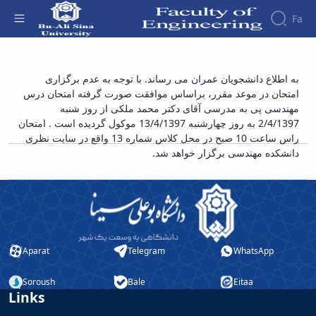
Fa
Faculty
تغییر تاریخ امتحان مهندسی پی - دانشکده فنی و
به اطلاع دانشجویان عمران می رساند. با توجه به عدم برگزاری
About
Research
امتحان در موعد مقرر، براساس موافقت صورت گرفته امتحان درس
مهندسی
Affairs
the
مهندسی پی به مدرسی آقای دکتر محمد ملکی از روز شنبه
Journals
Faculity
Faculty
Members
2/4/1397 به روز چهارشنبه 13/4/1397 موکول گردیده است . امتحان
Journal
History
راس ساعت 10 صبح در محل کلاس شماره 13 واقع در سایت نظری
of
Dean
دانشکده مهندسی برگزار خواهد شد.
Industrial
of
Engineering
the
Research
Faculty
in
Gallery
Production
Contact
System
us
Journal
Structure
Aparat
Telegram
WhatsApp
of the
of
Faculty
Stress
Soroush
Bale
Eitaa
Deputy
Analysis
Links
Dean
for