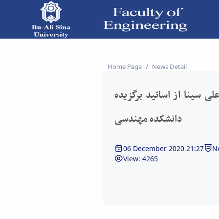
رگزیده دانشکده مهندسی - دانشکده فنی و مهندسی
Home Page
News Detail
لی سینا از اساتید برگزیده
دانشکده مهندسی
06 December 2020 21:27
N
View: 4265