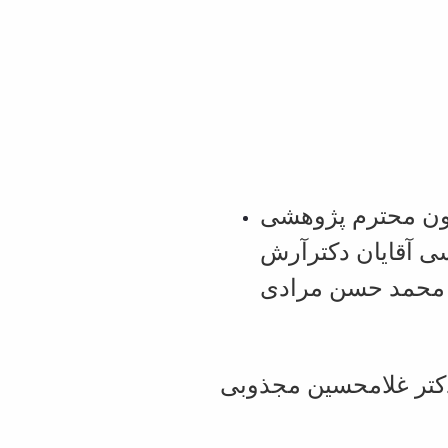
اون محترم پژوهشی
سی آقایان دکترآرش
ر محمد حسن مرادی
دکتر غلامحسین مجذوبی