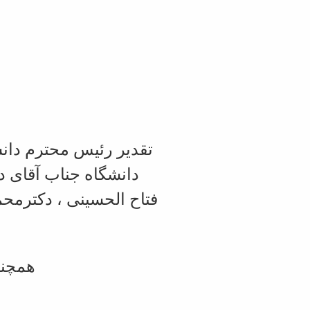
تقدیر رئیس محترم دان
دانشگاه جناب آقای د
فتاح الحسینی ، دکترمح
همچنی