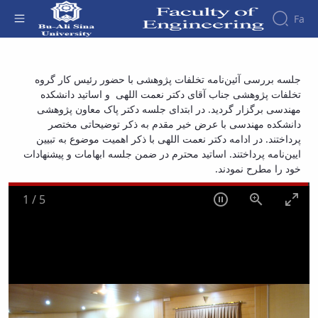
Fa
Faculty
جلسه بررسی آئین‌نامه تخلفات پژوهشی -
جلسه بررسی آئین‌نامه تخلفات پژوهشی با حضور رئیس کار گروه
About
Research
تخلفات پژوهشی جناب آقای دکتر نعمت اللهی و اساتید دانشکده
دانشکده فنی و مهندسی
Affairs
the
مهندسی برگزار گردید. در ابتدای جلسه دکتر پاک معاون پژوهشی
Journals
Faculity
Faculty
Members
دانشکده مهندسی با عرض خیر مقدم به ذکر توضیحاتی مختصر
Journal
History
پرداختند. در ادامه دکتر نعمت اللهی با ذکر اهمیت موضوع به تبیین
of
Dean
ایین‌نامه پرداختند. اساتید محترم در ضمن جلسه ابهامات و پیشنهادات
Industrial
of
خود را مطرح نمودند.
Engineering
the
Research
Faculty
1
/
5
in
Gallery
Production
Contact
System
us
Journal
Structure
of the
of
Faculty
Stress
Deputy
Analysis
Dean
for