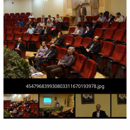
Educational
Deputy
Dean
for
Research
Affairs
Deputy
Dean
for
Postgraduate
Studies
454796839930803311670193978.jpg