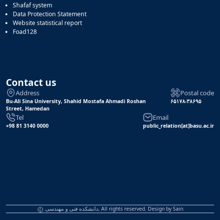
Shafaf system
Data Protection Statement
Website statistical report
Foad128
Contact us
Address
Postal code
Bu-Ali Sina University, Shahid Mostafa Ahmadi Roshan
۶۵۱۷۸-۳۸۶۹۵
Street, Hamedan
Tel
Email
+98 81 3140 0000
public_relation[at]basu.ac.ir
دانشکده فنی و مهندسی, All rights reserved. Design by
Sain