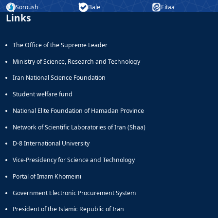
Soroush
Bale
Eitaa
Educational
Links
Deputy
Dean
for
The Office of the Supreme Leader
Research
Affairs
Ministry of Science, Research and Technology
Deputy
Iran National Science Foundation
Dean
for
Student welfare fund
Postgraduate
National Elite Foundation of Hamadan Province
Studies
Network of Scientific Laboratories of Iran (Shaa)
D-8 International University
Vice-Presidency for Science and Technology
Portal of Imam Khomeini
Government Electronic Procurement System
President of the Islamic Republic of Iran