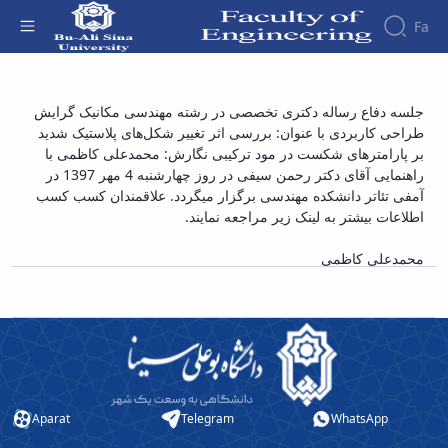
Fa
Faculty
جلسه دفاع رساله دکتری تخصصی در رشته
جلسه دفاع رساله دکتری تخصصی در رشته مهندسی مکانیک گرایش
About
Research
طراحی کاربردی با عنوان: بررسی اثر تغییر شکل‌های پلاستیک شدید
مهندسی مکانیک گرایش طراحی کاربردی با
Affairs
the
بر پارامترهای شکست در مود ترکیبی نگارش: محمدعلی کاظمی با
Journals
Faculity
Faculty
عنوان: بررسی اثر تغییر شکل‌های پلاستیک شدید
Members
راهنمایی آقای دکتر رحمن سیفی در روز چهارشنبه 4 مهر 1397 در
Journal
History
بر پارامترهای شکست در مود ترکیبی نگارش:
آمفی تئاتر دانشکده مهندسی برگزار میگردد. علاقمندان کسب کسب
of
Dean
محمدعلی کاظمی - دانشکده فنی و مهندسی
اطلاعات بیشتر به لینک زیر مراجعه نمایند.
Industrial
of
Engineering
the
محمدعلی کاظمی
Research
Faculty
in
Gallery
Production
Contact
System
us
Journal
Structure
of the
of
Faculty
Stress
Deputy
Analysis
Aparat
Telegram
WhatsApp
Dean
for