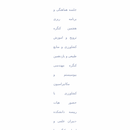
Educational
جلسه هماهنگی و
Deputy
Dean
برنامه ریزی
for
هفتمین کنگره
Research
Affairs
ترویج و اموزش
Deputy
کشاورزی و منابع
Dean
for
طبیعی و یازدهمین
Postgraduate
کنگره مهندسی
Studies
بیوسیستم و
مکانیزاسیون
کشاورزی با
حضور هیات
رییسه دانشکده
-دبیران علمی و