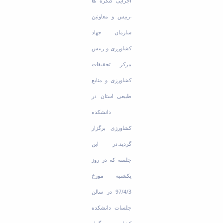
اجرایی کنگره ها
-رییس و معاونین
سازمان جهاد
کشاورزی و رییس
مرکز تحقیقات
کشاورزی و منابع
طبیعی استان در
دانشکده
کشاورزی برگزار
گردید.در این
جلسه که در روز
یکشنبه مورخ
97/4/3 در سالن
جلسات دانشکده