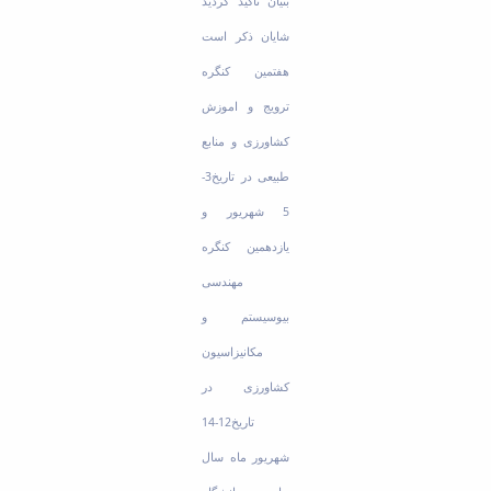
بنیان تاکید گردید
شایان ذکر است
هفتمین کنگره
ترویج و اموزش
کشاورزی و منابع
طبیعی در تاریخ3-
5 شهریور و
یازدهمین کنگره
مهندسی
بیوسیستم و
مکانیزاسیون
کشاورزی در
تاریخ12-14
شهریور ماه سال