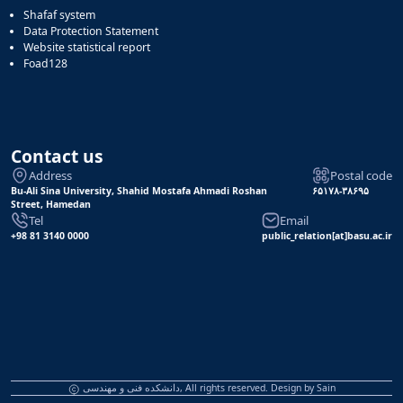
Shafaf system
Data Protection Statement
Website statistical report
Foad128
Contact us
Address
Postal code
Bu-Ali Sina University, Shahid Mostafa Ahmadi Roshan
۶۵۱۷۸-۳۸۶۹۵
Street, Hamedan
Tel
Email
+98 81 3140 0000
public_relation[at]basu.ac.ir
دانشکده فنی و مهندسی, All rights reserved. Design by
Sain