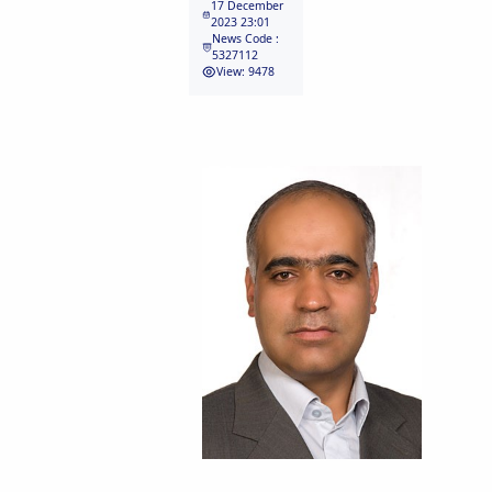
17 December
Educational
2023 23:01
News Code :
Deputy
5327112
Dean
View: 9478
for
Research
Affairs
Deputy
Dean
for
Postgraduate
Studies