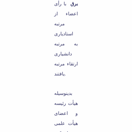
برق
با ر
أ
ی
اعضاء از
مرتبه
استادیاری
به مرتبه
دانشیاری
ارتقاء مرتبه
یافتند.
بدینوسیله
هی
أ
ت
رئیسه
و اعضای
هی
أ
ت
علمی