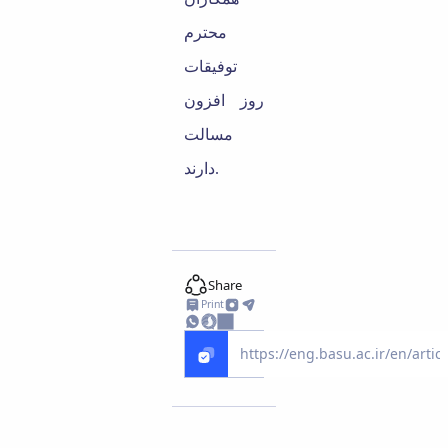
محترم
توفیقات
روز افزون
مس
ا
لت
دارند.
Share
Print