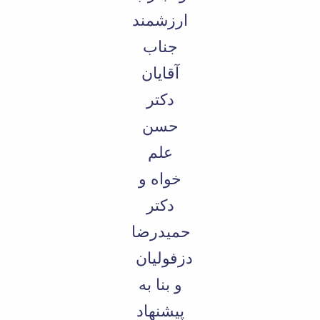
ارزشمند
جناب
آقایان
دکتر
حسن
علم
خواه و
دکتر
حمیدرضا
دزفولیان
و بنا به
پیشنهاد