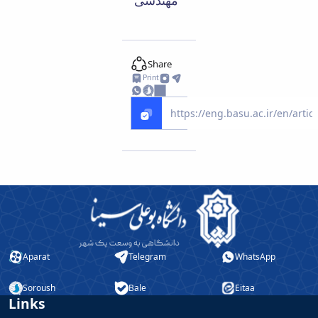
Share
Print
Aparat
Telegram
WhatsApp
Soroush
Bale
Eitaa
Links