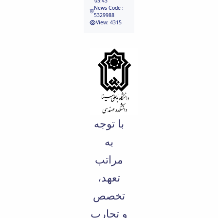
03:43
News Code :
Educational
5329988
Deputy
View: 4315
Dean
for
Research
Affairs
Deputy
Dean
for
Postgraduate
Studies
با توجه
به
مراتب
تعهد،
تخصص
و تجارب