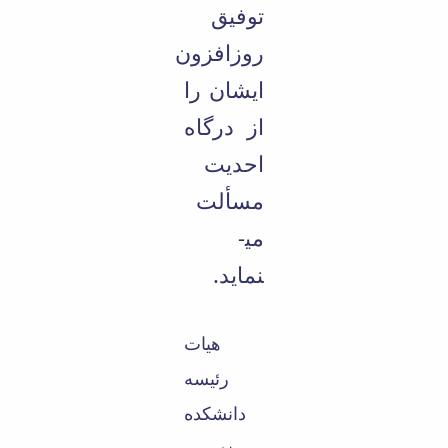
توفیق
روزافزون
ایشان را
از درگاه
احدیت
مسألت
می­
نماید.
هیات
رئیسه
دانشکده
مهندسی