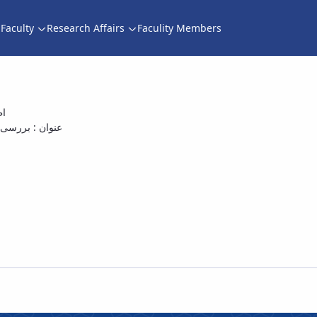
Faculty
Research Affairs
Faculity Members
ندسی مکانیک آقای میلاد قانی دهکردی با عنوان
اط
مای
عنوان : بررسی