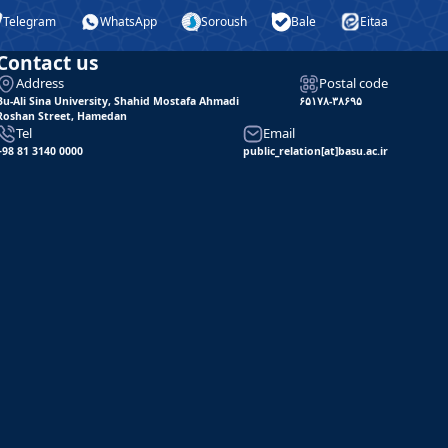
Telegram
WhatsApp
Soroush
Bale
Eitaa
Contact us
Address
Postal code
Bu-Ali Sina University, Shahid Mostafa Ahmadi
۶۵۱۷۸-۳۸۶۹۵
Roshan Street, Hamedan
Tel
Email
+98 81 3140 0000
public_relation[at]basu.ac.ir