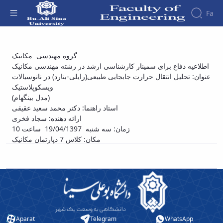
Fa
Faculty
دفاع برای سمینار کارشناسی ارشد در رشته
گروه مهندسی مکانیک
About
Research
اطلاعیه دفاع برای سمینار کارشناسی ارشد در رشته مهندسی مکانیک
مهندسی مکانیک آقای سجاد فخری با عنوان
Affairs
the
عنوان: تحلیل انتقال حرارت جابجایی طبیعی(رایلی-بنارد) در نانوسیالات
Journals
Faculity
Faculty
«تحلیل انتقال حرارت جابجایی طبیعی(رایلی-
Members
ویسکوپلاستیک
Journal
History
بنارد) در نانوسیالات ویسکوپلاستیک (مدل
(مدل بینگهام)
of
Dean
بینگهام)» - دانشکده فنی و مهندسی
استاد راهنما: دکتر محمد سعید عقیقی
Industrial
of
ارائه دهنده‌: سجاد فخری
Engineering
the
زمان: سه شنبه 19/04/1397 ساعت 10
Research
Faculty
مکان: کلاس 7 دپارتمان مکانیک
in
Gallery
Production
Contact
System
us
Journal
Structure
of the
of
Faculty
Stress
Deputy
Analysis
Dean
Aparat
Telegram
WhatsApp
for