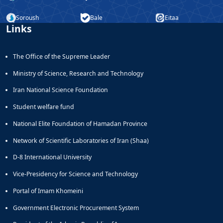
Educational
Soroush
Bale
Eitaa
Deputy
Links
Dean
for
Research
The Office of the Supreme Leader
Affairs
Deputy
Ministry of Science, Research and Technology
Dean
Iran National Science Foundation
for
Postgraduate
Student welfare fund
Studies
National Elite Foundation of Hamadan Province
Network of Scientific Laboratories of Iran (Shaa)
D-8 International University
Vice-Presidency for Science and Technology
Portal of Imam Khomeini
Government Electronic Procurement System