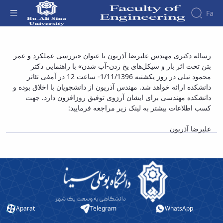
Fa
Faculty
رساله دکتری مهندس علیرضا آذریون با عنوان
رساله دکتری مهندس علیرضا آذریون با عنوان «بررسی عملکرد و عمر
About
Research
بتن تحت اثر بار و سیکل‌های یخ زدن-آب شدن» با راهنمایی دکتر
«بررسی عملکرد و عمر بتن تحت اثر بار و
Affairs
the
محمود نیلی در روز یکشنبه 1/11/1396- ساعت 12 در آمفی تئاتر
Journals
Faculity
Faculty
سیکل‌های یخ زدن-آب شدن» - دانشکده فنی و
Members
دانشکده ارائه خواهد شد. مهندس آذریون از دانشجویان با اخلاق بوده و
Journal
History
مهندسی
دانشکده مهندسی برای ایشان آرزوی توفیق روزافزون دارد. جهت
of
Dean
کسب اطلاعات بیشتر به لینک زیر مراجعه فرمایید:
Industrial
of
Engineering
the
علیرضا آذریون
Research
Faculty
in
Gallery
Production
Contact
System
us
Journal
Structure
of the
of
Faculty
Stress
Deputy
Analysis
Aparat
Telegram
WhatsApp
Dean
for