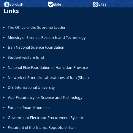
Soroush
Bale
Eitaa
Educational
Links
Deputy
Dean
for
The Office of the Supreme Leader
Research
Affairs
Ministry of Science, Research and Technology
Deputy
Iran National Science Foundation
Dean
for
Student welfare fund
Postgraduate
National Elite Foundation of Hamadan Province
Studies
Network of Scientific Laboratories of Iran (Shaa)
D-8 International University
Vice-Presidency for Science and Technology
Portal of Imam Khomeini
Government Electronic Procurement System
President of the Islamic Republic of Iran