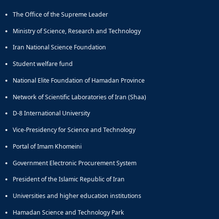
Educational
The Office of the Supreme Leader
Deputy
Dean
Ministry of Science, Research and Technology
for
Iran National Science Foundation
Research
Affairs
Student welfare fund
Deputy
National Elite Foundation of Hamadan Province
Dean
for
Network of Scientific Laboratories of Iran (Shaa)
Postgraduate
Studies
D-8 International University
Vice-Presidency for Science and Technology
Portal of Imam Khomeini
Government Electronic Procurement System
President of the Islamic Republic of Iran
Universities and higher education institutions
Hamadan Science and Technology Park