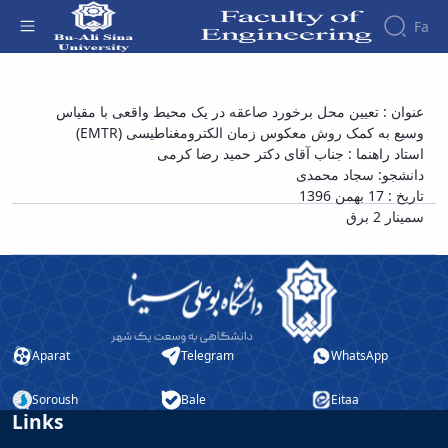
Fa
Faculty
سمینار کارشناسی ارشد آقای سجاد محمدی با
عنوان : تعیین محل برخورد صاعقه در یک محیط واقعی با مقیاس
About
Research
وسیع به کمک روش معکوس زمان الکترومغناطیسی (EMTR)
عنوان «تعیین محل برخورد صاعقه در یک محیط
Affairs
the
استاد راهنما : جناب آقای دکتر حمید رضا کرمی
Journals
Faculity
Faculty
واقعی با مقیاس وسیع به کمک روش معکوس
Members
دانشجو: سجاد محمدی
Journal
History
زمان الکترومغناطیسی (EMTR)» - دانشکده فنی
تاریخ : 17 بهمن 1396
of
Dean
و مهندسی
سمینار 2 برق
Industrial
of
Engineering
the
Research
Faculty
in
Gallery
Production
Contact
System
us
Journal
Structure
Aparat
Telegram
WhatsApp
of the
of
Faculty
Stress
Soroush
Bale
Eitaa
Deputy
Analysis
Links
Dean
for