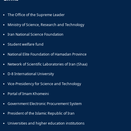
Educational
Deputy
The Office of the Supreme Leader
Dean
for
Ministry of Science, Research and Technology
Research
Iran National Science Foundation
Affairs
Deputy
Student welfare fund
Dean
National Elite Foundation of Hamadan Province
for
Postgraduate
Network of Scientific Laboratories of Iran (Shaa)
Studies
D-8 International University
Vice-Presidency for Science and Technology
Portal of Imam Khomeini
Government Electronic Procurement System
President of the Islamic Republic of Iran
Universities and higher education institutions