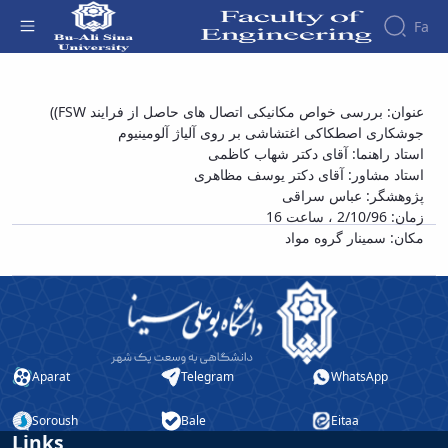
Fa
Faculty
سمینار کارشناسی ارشد آقای عباس سراقی با
عنوان: بررسی خواص مکانیکی اتصال های حاصل از فرایند FSW))
About
Research
جوشکاری اصطکاکی اغتشاشی بر روی آلیاژ آلومینیوم
عنوان «بررسی خواص مکانیکی اتصال های حاصل
Affairs
the
استاد راهنما: آقای دکتر شهاب کاظمی
Journals
Faculity
Faculty
از فرایند FSW)) جوشکاری اصطکاکی اغتشاشی
Members
استاد مشاور: آقای دکتر یوسف مظاهری
Journal
History
بر روی آلیاژ آلومینیوم» - دانشکده فنی و مهندسی
پژوهشگر: عباس سراقی
of
Dean
زمان: 2/10/96 ، ساعت 16
Industrial
of
مکان: سمینار گروه مواد
Engineering
the
Research
Faculty
in
Gallery
Production
Contact
System
us
Journal
Structure
of the
of
Aparat
Telegram
WhatsApp
Faculty
Stress
Deputy
Analysis
Soroush
Bale
Eitaa
Dean
Links
for