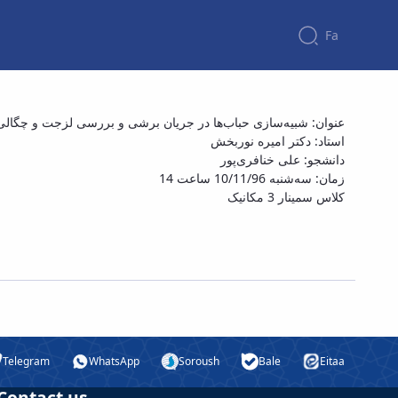
Fa
سمینار کارشناسی ارشد آقای علی خنافری پورذ با
عنوان: شبیه‌سازی حباب‌ها در جریان برشی و بررسی لزجت و چگالی
استاد: دکتر امیره نوربخش
دانشجو: علی خنافری‌پور
زمان: سه‌شنبه 10/11/96 ساعت 14
کلاس سمینار 3 مکانیک
Telegram
WhatsApp
Soroush
Bale
Eitaa
Contact us