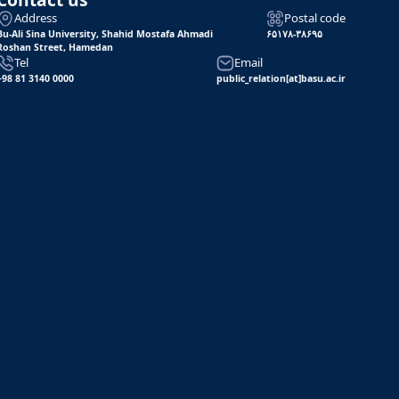
Address
Postal code
Bu-Ali Sina University, Shahid Mostafa Ahmadi
۶۵۱۷۸-۳۸۶۹۵
Roshan Street, Hamedan
Tel
Email
+98 81 3140 0000
public_relation[at]basu.ac.ir