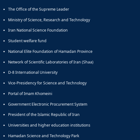
Educational
The Office of the Supreme Leader
Deputy
Dean
Ministry of Science, Research and Technology
for
Iran National Science Foundation
Research
Affairs
Student welfare fund
Deputy
National Elite Foundation of Hamadan Province
Dean
for
Network of Scientific Laboratories of Iran (Shaa)
Postgraduate
Studies
D-8 International University
Vice-Presidency for Science and Technology
Portal of Imam Khomeini
Government Electronic Procurement System
President of the Islamic Republic of Iran
Universities and higher education institutions
Hamadan Science and Technology Park