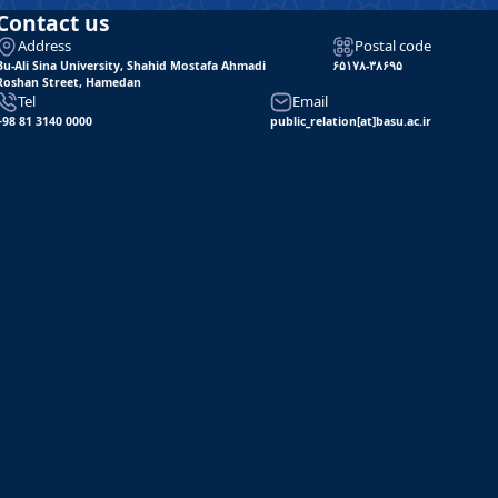
Contact us
Address
Postal code
Bu-Ali Sina University, Shahid Mostafa Ahmadi
۶۵۱۷۸-۳۸۶۹۵
Roshan Street, Hamedan
Tel
Email
+98 81 3140 0000
public_relation[at]basu.ac.ir