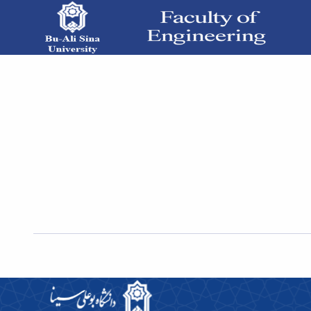
سمینار کارشناسی ارشد خانم پریسا عبدالمالکی با عنوان «ارائه روشی مبتنی بر تاخیر برای کنترل دسترسی در شبکه های بی سیم 802.11n» -
دانشکده فنی و مهندسی