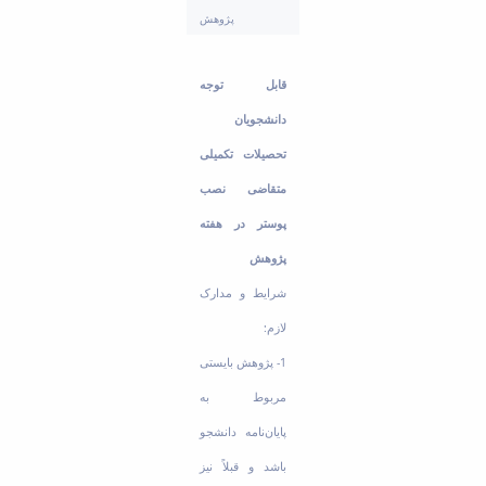
Educational
پژوهش
Deputy
Dean
قابل توجه
for
Research
دانشجویان
Affairs
تحصیلات تکمیلی
Deputy
Dean
متقاضی نصب
for
Postgraduate
پوستر در هفته
Studies
پژوهش
شرایط و مدارک
لازم:
1- پژوهش بایستی
مربوط به
پایان‌نامه دانشجو
باشد و قبلاً نیز