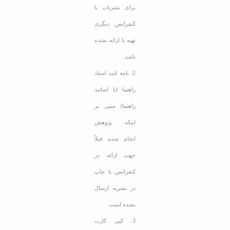
برای نشریات یا
کنفرانس دیگری
تهیه یا ارائه نشده
باشد.
2- نامه تایید استاد
راهنما (یا اساتید
راهنما) مبنی بر
اینکه پژوهش
انجام شده قبلاً
جهت ارائه در
کنفرانس یا چاپ
در نشریه ارسال
نشده است.
3- کپی کارت