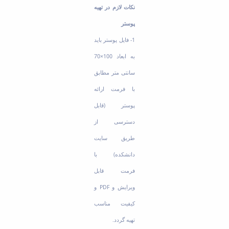
نکات لازم در تهیه
پوستر
1- فایل پوستر باید
به ابعاد 100×70
سانتی متر مطابق
با فرمت ارائه
پوستر (قابل
دسترسی از
طریق سایت
دانشکده) با
فرمت قابل
ویرایش و PDF و
کیفیت مناسب
تهیه گردد.