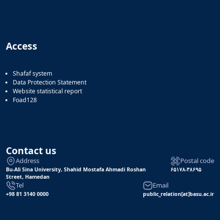
Access
Shafaf system
Data Protection Statement
Website statistical report
Foad128
Contact us
Address
Postal code
Bu-Ali Sina University, Shahid Mostafa Ahmadi Roshan
۶۵۱۷۸-۳۸۶۹۵
Street, Hamedan
Tel
Email
+98 81 3140 0000
public_relation[at]basu.ac.ir