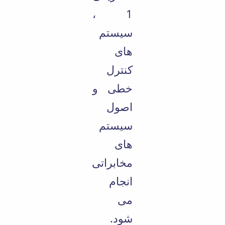
1 ،
سیستم
های
کنترل
خطی و
اصول
سیستم
های
مخابراتی
انجام
می
شود.