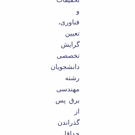
و
فناوری،
تعیین
گرایش
تخصصی
دانشجویان
رشته
مهندسی
برق پس
از
گذراندن
حداقل