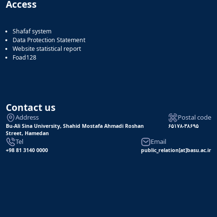
Access
Shafaf system
Data Protection Statement
Website statistical report
Foad128
Contact us
Address
Postal code
Bu-Ali Sina University, Shahid Mostafa Ahmadi Roshan
۶۵۱۷۸-۳۸۶۹۵
Street, Hamedan
Tel
Email
+98 81 3140 0000
public_relation[at]basu.ac.ir