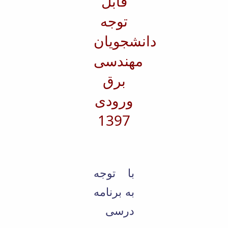
قابل
Educational
توجه
Deputy
Dean
دانشجویان
for
Research
مهندسی
Affairs
Deputy
برق
Dean
for
ورودی
Postgraduate
1397
Studies
با توجه
به برنامه
درسی