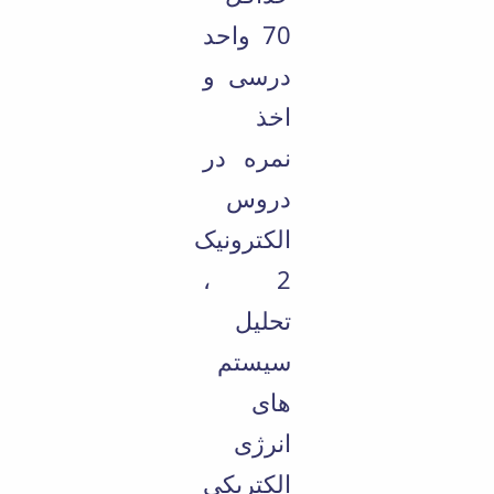
70 واحد
درسی و
اخذ
نمره در
دروس
الکترونیک
2 ،
تحلیل
سیستم
های
انرژی
الکتریکی