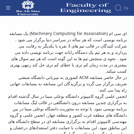
Fa
Faculty
مسابقه برنامه نویسی غرب کشور و منطقه 4،
ای سی ام (Machinery Computing for Association) یک مسابقه
About
Research
برنامه نویسی است که هر ساله در سراسر دنیا برگزار می شود .
دانشگاه بوعلی سینا، 24 و 25 آبان ماه 1396 -
Affairs
the
شرکت کنندگان در قالب تیم های 3 نفره با یکدیگر به رقابت می
Journals
Faculity
Faculty
دانشکده فنی و مهندسی
Members
پردازند و به هر تیم یک دستگاه رایانه جهت برنامه نویسی داده می
Journal
History
شود . نحوه ی سنجش تیم ها به این گونه است که هر تیم سوال های
of
Dean
بیشتری در مدت زمان کم تری با خطای کم تری حل کند رتبه­ی بهتری
Industrial
of
کسب می­کند.
Engineering
the
در حال حاضر مسابقه ACM کشوری به میزبانی دانشگاه صنعتی
Research
Faculty
شریف برگزار می گردد و برگزیدگان این مسابقه به مسابقات جهانی
in
Gallery
راه پیدا می کنند.
Production
Contact
انجمن علمی گروه کامپیوتر دانشگاه بوعلی سینا در سال گذشته اقدام
System
us
به برگزاری چندین مسابقه درون دانشگاهی در قالب لیگ مسابقات
Journal
Structure
برنامه نویسی نمود. با توجه به محوریت دانشگاه بوعلی سینا در بین
of the
of
Faculty
دانشگاه های منطقه غرب کشور و منطقه چهار، انجمن علمی و گروه
Stress
Deputy
مهندسی کامپیوتر اقدام به برگزاری مسابقه ای در سطح دانشگاه های
Analysis
Dean
این مناطق نمود. این مسابقات با حمایت دفتر استعدادهای درخشان و
for
معاونت فرهنگی و اجتماعی برگزار گردید.