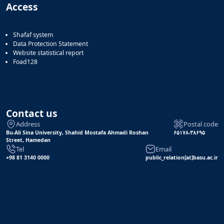
Access
Shafaf system
Data Protection Statement
Website statistical report
Foad128
Contact us
Address
Postal code
Bu-Ali Sina University, Shahid Mostafa Ahmadi Roshan
۶۵۱۷۸-۳۸۶۹۵
Street, Hamedan
Tel
Email
+98 81 3140 0000
public_relation[at]basu.ac.ir