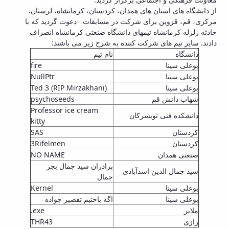
Educational
از دانشگاه های استان های همدان، کردستان، کرمانشاه، لرستان،
Deputy
مرکزی، قم، قزوین برای شرکت در مسابقات دعوت گردید که با
Dean
حادثه زلزله کرمانشاه تیم­های دانشگاه صنعتی کرمانشاه انصراف
for
دادند. سایر تیم های شرکت کننده به شرح زیر می باشند:
Research
دانشگاه
نام تیم
Affairs
بوعلی سینا
fire
Deputy
بوعلی سینا
NullPtr
Dean
بوعلی سینا
Ted 3 (RIP Mirzakhani)
for
شهاب دانش قم
psychoseeds
Postgraduate
Professor ice cream
دانشکده فنی تویسرکان
Studies
kitty
کردستان
SAS
کردستان
3Rifelmen
صنعتی همدان
NO NAME
برادران سید جمال بجز
سید جمال الدین اسدآبادی
جمال
بوعلی سینا
Kernel
بوعلی سینا
اگه باختیم تقصیر جواده
ملایر
.exe
رازی
THR43