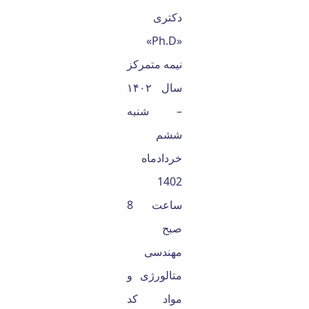
Educational
دکتری
Deputy
«Ph.D»
Dean
for
نیمه متمرکز
Research
Affairs
سال ۱۴۰۲
Deputy
– شنبه
Dean
for
ششم
Postgraduate
خردادماه
Studies
1402
ساعت 8
صبح
مهندسی
متالورژی و
مواد کد