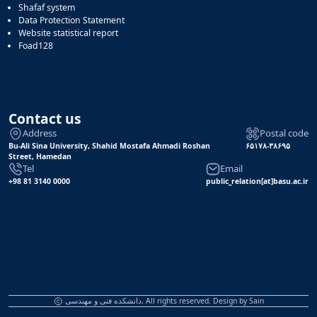
Shafaf system
Data Protection Statement
Website statistical report
Foad128
Contact us
Address
Postal code
Bu-Ali Sina University, Shahid Mostafa Ahmadi Roshan
۶۵۱۷۸-۳۸۶۹۵
Street, Hamedan
Tel
Email
+98 81 3140 0000
public_relation[at]basu.ac.ir
دانشکده فنی و مهندسی, All rights reserved. Design by
Sain