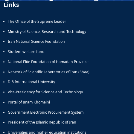
Links
Educational
Deputy
Dean
The Office of the Supreme Leader
for
Research
Ministry of Science, Research and Technology
Affairs
Iran National Science Foundation
Deputy
Dean
Student welfare fund
for
National Elite Foundation of Hamadan Province
Postgraduate
Studies
Network of Scientific Laboratories of Iran (Shaa)
D-8 International University
Vice-Presidency for Science and Technology
Portal of Imam Khomeini
Government Electronic Procurement System
President of the Islamic Republic of Iran
Universities and higher education institutions