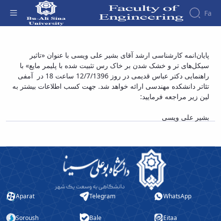
Fa
Faculty
پایان‌انمه کارشناسی ارشد آقای بشیر علی ویسی
پایان‌انمه کارشناسی ارشد آقای بشیر علی ویسی با عنوان «تاثیر
About
Research
سیکل‌های تر و خشک شدن بر خاک رس تثبیت شده با پلیمر مایع» با
با عنوان «تاثیر سیکل‌های تر و خشک شدن بر
Affairs
the
راهنمایی دکتر عباس قدیمی در روز 12/7/1396 ساعت 18 در آمفی
Journals
Faculity
Faculty
خاک رس تثبیت شده با پلیمر مایع» - دانشکده
Members
تئاتر دانشکده مهندسی ارائه خواهد شد. جهت کسب اطلاعات بیشتر به
Journal
History
فنی و مهندسی
لین زیر مراجعه فرمایید:
of
Dean
Industrial
of
بشیر علی ویسی
Engineering
the
Research
Faculty
in
Gallery
Production
Contact
System
us
Journal
Structure
of the
of
Faculty
Stress
Aparat
Telegram
WhatsApp
Deputy
Analysis
Dean
Soroush
Bale
Eitaa
for