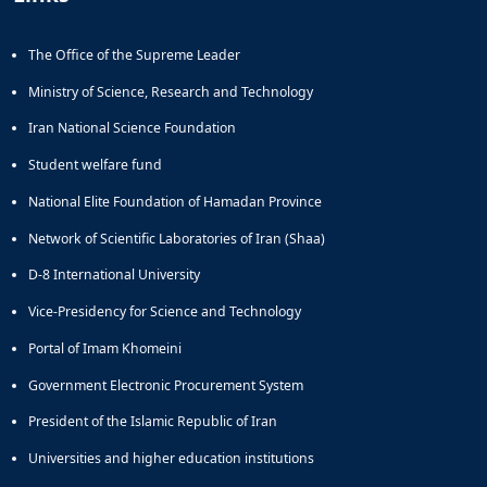
Educational
Deputy
The Office of the Supreme Leader
Dean
for
Ministry of Science, Research and Technology
Research
Iran National Science Foundation
Affairs
Deputy
Student welfare fund
Dean
National Elite Foundation of Hamadan Province
for
Postgraduate
Network of Scientific Laboratories of Iran (Shaa)
Studies
D-8 International University
Vice-Presidency for Science and Technology
Portal of Imam Khomeini
Government Electronic Procurement System
President of the Islamic Republic of Iran
Universities and higher education institutions