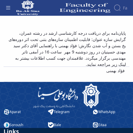
Fa
Faculty
پایان‌نامه برای دریافت درجه کارشناسی ارشد در
پایان‌نامه برای دریافت درجه کارشناسی ارشد در رشته عمران،
About
Research
گرایش سازه عنوان: قابلیت اطمینان سازه‌های بتنی تحت اثر دوره‌های
رشته عمران، گرایش سازه عنوان: قابلیت
Affairs
the
یخ بستن و آب شدن نگارش: فؤاد بهمنی با راهنمایی آقای دکتر سید
Journals
Faculity
Faculty
اطمینان سازه‌های بتنی تحت اثر دوره‌های یخ
Members
مهدی حسینیان در روز دوشنبه 9 مهر ساعت 16 در آمفی تاتر
Journal
History
بستن و آب شدن نگارش: فؤاد بهمنی - دانشکده
مهندسی برگزار میگردد. علاقمندان جهت کسب اطلاعات بیشتر به
of
Dean
فنی و مهندسی
لینک زیر مراجعه نمایند.
Industrial
of
فؤاد بهمنی
Engineering
the
Research
Faculty
in
Gallery
Production
Contact
System
us
Journal
Structure
of the
of
Aparat
Telegram
WhatsApp
Faculty
Stress
Deputy
Analysis
Soroush
Bale
Eitaa
Dean
Links
for