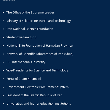
Educational
Deputy
The Office of the Supreme Leader
Dean
for
Ministry of Science, Research and Technology
Research
Iran National Science Foundation
Affairs
Deputy
Student welfare fund
Dean
National Elite Foundation of Hamadan Province
for
Postgraduate
Network of Scientific Laboratories of Iran (Shaa)
Studies
D-8 International University
Vice-Presidency for Science and Technology
Portal of Imam Khomeini
Government Electronic Procurement System
President of the Islamic Republic of Iran
Universities and higher education institutions