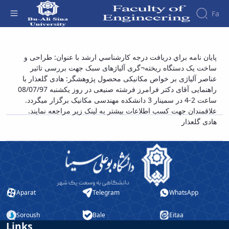
Fa
Faculty
پایان نامه برای دریافت درجه کارشناسی ارشد با
پايان نامه براي دريافت درجه كارشناسي ارشد با عنوان: طراحی و
About
Research
ساخت یک دستگاه ریخته¬گری آلیاژهای سبک جهت بررسی تاثیر
عنوان: طراحی و ساخت یک دستگاه ریخته¬گری
Affairs
the
عناصر آلیاژی بر خواص مکانیکی محصول پژوهشگر: هادی گلعذار با
Journals
Faculity
Faculty
آلیاژهای سبک جهت بررسی تاثیر عناصر آلیاژی بر
Members
راهنمایی آقای دکتر فرامرز فرشته صنیعی در روز یکشنبه 08/07/97
Journal
History
خواص مکانیکی محصول پژوهشگر: هادی گلعذار -
ساعت 2-4 در سمینار 3 دانشکده مهندسی مکانیک برگزار میگردد.
of
Dean
دانشکده فنی و مهندسی
علاقمندان جهت کسب اطلاعات بیشتر به لینک زیر مراجعه نمایند.
Industrial
of
هادی گلعذار
Engineering
the
Research
Faculty
in
Gallery
Production
Contact
System
us
Journal
Structure
of the
of
Aparat
Telegram
WhatsApp
Faculty
Stress
Deputy
Analysis
Soroush
Bale
Eitaa
Dean
Links
for