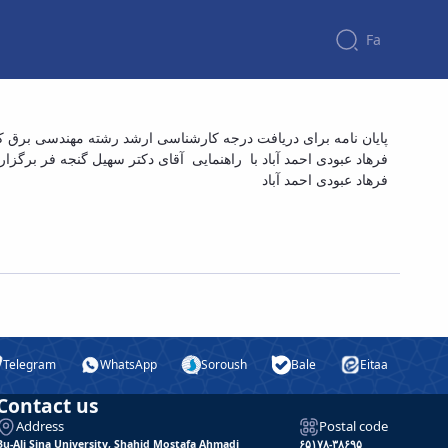
Fa
پایان نامه برای دریافت درجه کارشناسی ارشد ر
پایان نامه برای دریافت درجه کارشناسی ارشد رشته مهندسی برق کن:
فرهاد عبودی احمد آباد با راهنمایی آقای دکتر سهیل گنجه فر برگزا.
سیستم های فو
فرهاد عبودی احمد آباد
Telegram
WhatsApp
Soroush
Bale
Eitaa
Contact us
Address
Postal code
Bu-Ali Sina University, Shahid Mostafa Ahmadi
۶۵۱۷۸-۳۸۶۹۵