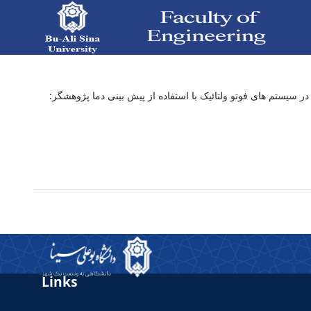
یک الگوریتم ردیابی و استخراج ماکزیمم توان در
ر سیستم های فوتو ولتائیک با استفاده از پیش بینی دما پژوهشگر
 فرهاد عبودی احمد آباد - دانشکده فنی و مهندسی
Links