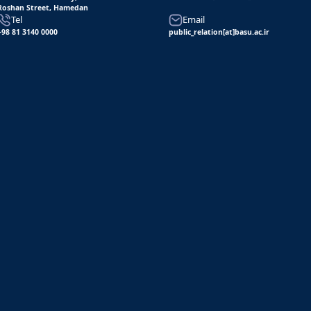
Roshan Street, Hamedan
Tel
Email
+98 81 3140 0000
public_relation[at]basu.ac.ir