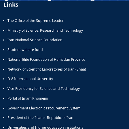
Links
Educational
Deputy
Dean
The Office of the Supreme Leader
for
Research
Ministry of Science, Research and Technology
Affairs
Iran National Science Foundation
Deputy
Dean
Student welfare fund
for
National Elite Foundation of Hamadan Province
Postgraduate
Studies
Network of Scientific Laboratories of Iran (Shaa)
D-8 International University
Vice-Presidency for Science and Technology
Portal of Imam Khomeini
Government Electronic Procurement System
President of the Islamic Republic of Iran
Universities and higher education institutions