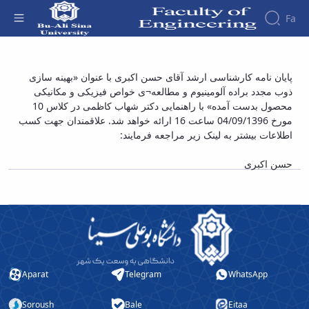
Fa
Faculty
پایان نامه کارشناسی ارشد آقای حسن اکبری با
پایان نامه کارشناسی ارشد آقای حسن اکبری با عنوان «بهینه سازی
About
Research
ذوب مجدد براده آلومینیوم و مطالعه¬ی خواص فیزیکی و مکانیکی
عنوان «بهینه سازی ذوب مجدد براده آلومینیوم و
Affairs
the
محصول بدست آمده» با راهنمایی دکتر شهاب کاظمی در کلاس 10
Journals
Faculity
Faculty
مطالعه¬ی خواص فیزیکی و مکانیکی محصول
Members
مورخ 04/09/1396 ساعت 16 ارائه خواهد شد. علاقمندان جهت کسب
Journal
History
بدست آمده» - دانشکده فنی و مهندسی
اطلاعات بیشتر به لینک زیر مراجعه فرمایند:
of
Dean
Industrial
of
حسن اکبری
Engineering
the
Research
Faculty
in
Gallery
Production
Contact
System
us
Journal
Structure
of the
of
Faculty
Stress
Aparat
Telegram
WhatsApp
Deputy
Analysis
Dean
Soroush
Bale
Eitaa
for