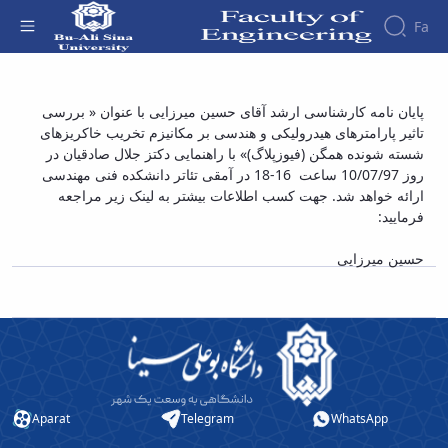
Fa
Faculty
پایان نامه کارشناسی ارشد آقای حسین میرزایی با
پایان نامه کارشناسی ارشد آقای حسین میرزایی با عنوان « بررسی
About
Research
تاثیر پارامترهای هیدرولیکی و هندسی بر مکانیزم تخریب خاکریزهای
عنوان « بررسی تاثیر پارامترهای هیدرولیکی و
Affairs
the
شسته شونده همگن (فیوزپلاگ)» با راهنمایی دکتز جلال صادقیان در
Journals
Faculity
Faculty
هندسی بر مکانیزم تخریب خاکریزهای شسته
Members
روز 10/07/97 ساعت 16-18 در آمقی تئاتر دانشکده فنی مهندسی
Journal
History
شونده همگن (فیوزپلاگ)» - دانشکده فنی و
ارائه خواهد شد. جهت کسب اطلاعات بیشتر به لینک زیر مراجعه
of
Dean
مهندسی
فرمایید:
Industrial
of
Engineering
the
حسین میرزایی
Research
Faculty
in
Gallery
Production
Contact
System
us
Journal
Structure
of the
of
Faculty
Stress
Deputy
Analysis
Aparat
Telegram
WhatsApp
Dean
for