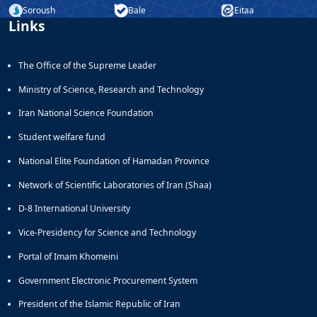
Soroush
Bale
Eitaa
Educational
Links
Deputy
Dean
for
The Office of the Supreme Leader
Research
Affairs
Ministry of Science, Research and Technology
Deputy
Iran National Science Foundation
Dean
for
Student welfare fund
Postgraduate
National Elite Foundation of Hamadan Province
Studies
Network of Scientific Laboratories of Iran (Shaa)
D-8 International University
Vice-Presidency for Science and Technology
Portal of Imam Khomeini
Government Electronic Procurement System
President of the Islamic Republic of Iran