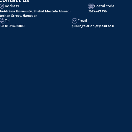
Address
Postal code
Bu-Ali Sina University, Shahid Mostafa Ahmadi
۶۵۱۷۸-۳۸۶۹۵
Roshan Street, Hamedan
Tel
Email
+98 81 3140 0000
public_relation[at]basu.ac.ir