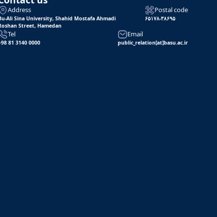
Address
Postal code
Bu-Ali Sina University, Shahid Mostafa Ahmadi
۶۵۱۷۸-۳۸۶۹۵
Roshan Street, Hamedan
Tel
Email
+98 81 3140 0000
public_relation[at]basu.ac.ir