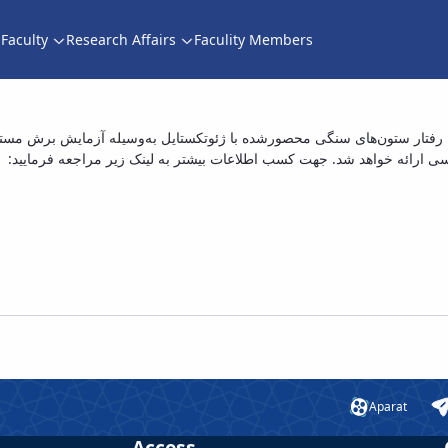
Faculty
Research Affairs
Faculity Members
یبی نژاد با عنوان «بررسی رفتار ستون‌های سنگی
ی رفتار ستون‌های سنگی محصورشده با ژئوتکستایل به‌وسیله آزمایش برش مستقی
Aparat
Access