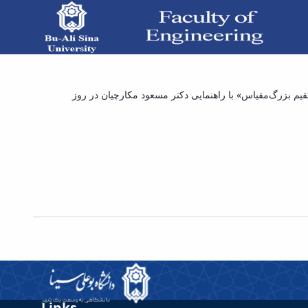
 محصورشده با ژئوتکستایل به‌وسیله آزمایش برش
م بزرگ‌مقیاس» با راهنمایی دکتر مسعود مکارچیان در روز
مستقیم بزرگ‌مقیاس» - دانشکده فنی و مهندسی
Links