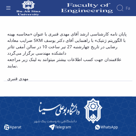
Fa
Faculty
پایان نامه کارشناسی ارشد آقای مهدی قنبری با
پایان نامه کارشناسی ارشد آقای مهدی قنبری با عنوان «محاسبه بهینه
About
Research
ضرایب معادله SKM با الگوریتم ژنتیک» با راهنمایی آقای دکتر یوسف
عنوان «محاسبه بهینه ضرایب معادله SKM با
Affairs
the
رضایی در تاریخ چهارشنبه 27 تیر ساعت 10 در سالن آمفی تئاتر
Journals
Faculity
Faculty
الگوریتم ژنتیک» - دانشکده فنی و مهندسی
Members
دانشکده مهندسی برگزار می‌گردد
Journal
History
علاقمندان جهت کسب اطلاعات بیشتر میتوانند به لینک زیر مراجعه
of
Dean
نمایند.
Industrial
of
Engineering
the
مهدی قنبری
Research
Faculty
in
Gallery
Production
Contact
System
us
Journal
Structure
of the
of
Faculty
Stress
Deputy
Analysis
Aparat
Telegram
WhatsApp
Dean
for