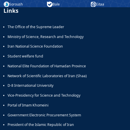
Soroush
Bale
Eitaa
Educational
Links
Deputy
Dean
for
The Office of the Supreme Leader
Research
Affairs
Ministry of Science, Research and Technology
Deputy
Iran National Science Foundation
Dean
for
Student welfare fund
Postgraduate
National Elite Foundation of Hamadan Province
Studies
Network of Scientific Laboratories of Iran (Shaa)
D-8 International University
Vice-Presidency for Science and Technology
Portal of Imam Khomeini
Government Electronic Procurement System
President of the Islamic Republic of Iran