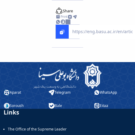
Share
Print
Aparat
Telegram
WhatsApp
Soroush
Bale
Eitaa
Links
The Office of the Supreme Leader