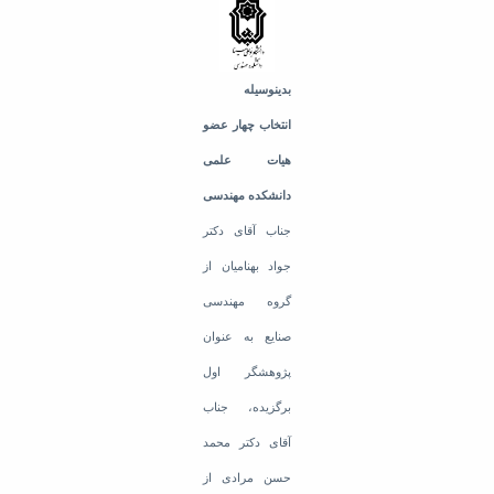
Educational
Deputy
Dean
for
بدینوسیله
Research
انتخاب چهار عضو
Affairs
Deputy
هیات علمی
Dean
دانشکده مهندسی
for
Postgraduate
جناب آقای دکتر
Studies
جواد بهنامیان از
گروه مهندسی
صنایع به عنوان
پژوهشگر اول
برگزیده، جناب
آقای دکتر محمد
حسن مرادی از