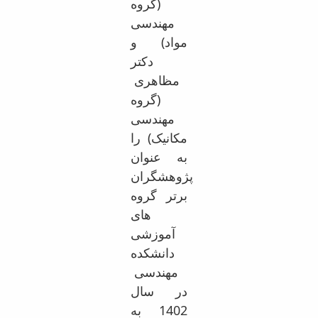
(گروه
مهندسی
مواد) و
دکتر
مظاهری
(گروه
مهندسی
مکانیک) را
به عنوان
پژوهشگران
برتر گروه
های
آموزشی
دانشکده
مهندسی
در سال
1402 به