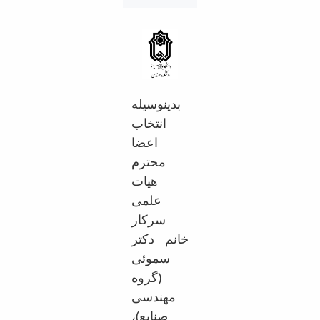
Educational
Deputy
Dean
for
Research
Affairs
بدینوسیله
Deputy
Dean
انتخاب
for
اعضا
Postgraduate
محترم
Studies
هیات
علمی
سرکار
خانم دکتر
سموئی
(گروه
مهندسی
صنایع)،