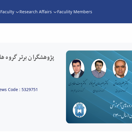
Faculty
Research Affairs
Faculity Members
پژوهشگران برتر گروه های آموزشی دانشکده فنی و مهندسی سال 1400 -
پژوهشگران برتر گروه ه
ews Code : 5329751