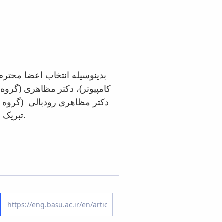
بدینوسیله انتخاب اعضا محتر
کامپیوتر)، دکتر مظاهری (گروه
دکتر مظاهری رودبالی (گروه 
تبریک عرض نموده و برای این عزیزان موفقیت روزافزون مسالت می نماید.