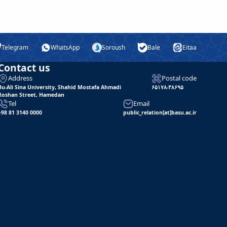
Telegram
WhatsApp
Soroush
Bale
Eitaa
Contact us
Address
Postal code
Bu-Ali Sina University, Shahid Mostafa Ahmadi
۶۵۱۷۸-۳۸۶۹۵
Roshan Street, Hamedan
Tel
Email
+98 81 3140 0000
public_relation[at]basu.ac.ir