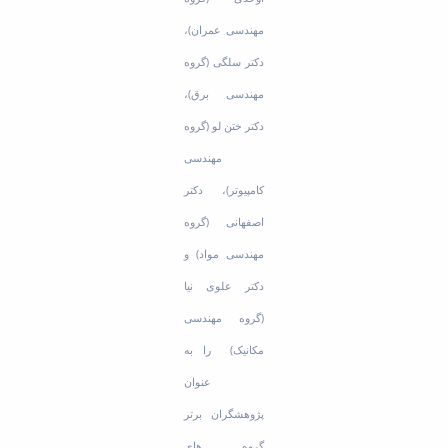
مهندسی عمران)،
دکتر سلگی (گروه
مهندسی برق)،
دکتر ختن لو (گروه
مهندسی
کامپیوتر)، دکتر
اصفهانی (گروه
مهندسی مواد) و
دکتر علوی نیا
(گروه مهندسی
مکانیک) را به
عنوان
پژوهشگران برتر
گروه های