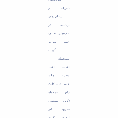
فناورانه و
دستاوردهای
برجسته در
حوزه‌های مختلف
علمی صورت
گرفت.
بدینوسیله
انتخاب اعضا
محترم هیات
علمی جناب آقایان
دکتر خیرخواه
(گروه مهندسی
صنایع)، دکتر
اوحدی (گروه