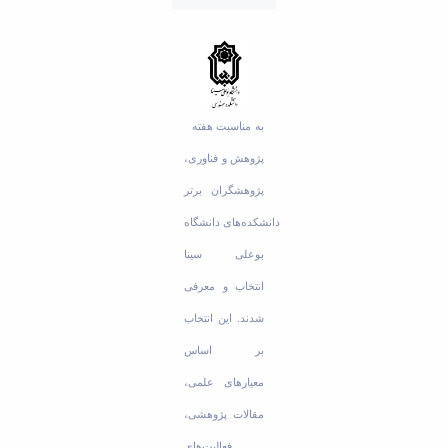
Educational
Deputy
Dean
for
Research
Affairs
به مناسبت هفته
Deputy
پژوهش و فناوری،
Dean
for
پژوهشگران برتر
Postgraduate
دانشکده‌های دانشگاه
Studies
بوعلی سینا
انتخاب و معرفی
شدند. این انتخاب
بر اساس
معیارهای علمی،
مقالات پژوهشی،
فعالیت‌های