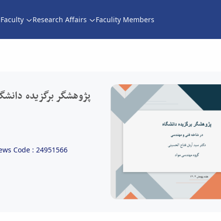
Faculty
Research Affairs
Faculity Members
وهشگر برگزیده دانشگاه بوعلی سینا در گروه فنی و مهندسی سال 1404 
پژوهشگر برگزیده دانشگا
ews Code : 24951566