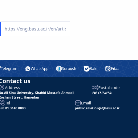
Telegram
WhatsApp
Soroush
Bale
Eitaa
Contact us
Address
Postal code
Bu-Ali Sina University, Shahid Mostafa Ahmadi
۶۵۱۷۸-۳۸۶۹۵
Roshan Street, Hamedan
Tel
Email
+98 81 3140 0000
public_relation[at]basu.ac.ir