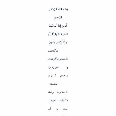
Educational
بِسْمِ الله الرَّحْمَٰنِ
Deputy
Dean
الرَّحیمِ
for
الَّذینَ إِذا أَصابَتْهُمْ
Research
Affairs
مُصیبَةٌ قالُوا إِنَّا لِلَّهِ
Deputy
وَ إِنَّا إِلَیْهِ راجِعُونَ
Dean
for
درگذشت
Postgraduate
Studies
دانشجوی گرانقدر
و عزیزمان،
مرحوم کامران
محمدی،
دانشجوی رشته
مکانیک، موجب
اندوه و تأثر