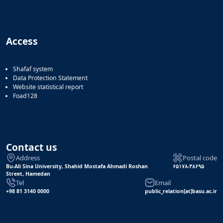
Access
Shafaf system
Data Protection Statement
Website statistical report
Foad128
Contact us
Address
Postal code
Bu-Ali Sina University, Shahid Mostafa Ahmadi Roshan
۶۵۱۷۸-۳۸۶۹۵
Street, Hamedan
Tel
Email
+98 81 3140 0000
public_relation[at]basu.ac.ir