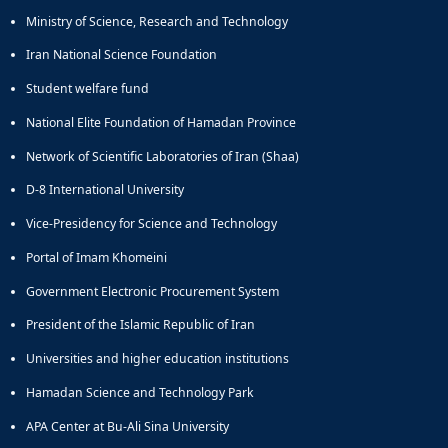
Educational
Ministry of Science, Research and Technology
Deputy
Iran National Science Foundation
Dean
for
Student welfare fund
Research
National Elite Foundation of Hamadan Province
Affairs
Deputy
Network of Scientific Laboratories of Iran (Shaa)
Dean
for
D-8 International University
Postgraduate
Vice-Presidency for Science and Technology
Studies
Portal of Imam Khomeini
Government Electronic Procurement System
President of the Islamic Republic of Iran
Universities and higher education institutions
Hamadan Science and Technology Park
APA Center at Bu-Ali Sina University