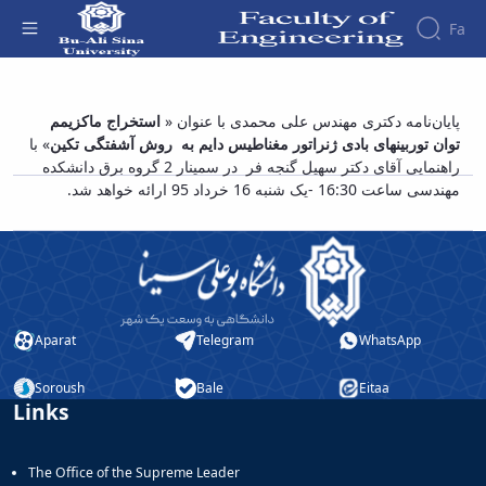
Fa
Faculty
پیش دفاع از پایان نامه دکتری مهندس علی
پایان‌نامه دکتری مهندس علی محمدی با عنوان «
استخراج ماکزیمم
About
Research
توان توربینهای بادی ژنراتور مغناطیس دایم به روش آشفتگی تکین
» با
محمدی با عنوان « استخراج ماکزیمم توان
Affairs
the
راهنمایی آقای دکتر سهیل گنجه فر در
سمینار 2 گروه برق
دانشکده
Journals
Faculity
Faculty
توربینهای بادی ژنراتور مغناطیس دایم به روش
Members
مهندسی ساعت 16:30 -یک شنبه 16 خرداد 95 ارائه خواهد شد.
Journal
History
آشفتگی تکین» - دانشکده فنی و مهندسی
of
Dean
Industrial
of
Engineering
the
Research
Faculty
in
Gallery
Production
Contact
Aparat
Telegram
WhatsApp
System
us
Journal
Structure
Soroush
Bale
Eitaa
of the
of
Links
Faculty
Stress
Deputy
Analysis
Dean
The Office of the Supreme Leader
for