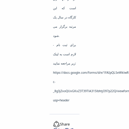
است که این
کارگاه در سال یک
مرتبه برگزار می
شود.
- برای ثبت نام
لازم است به لینک
زیر مراجعه نمایید:
https://docs.google.com/forms/d/e/1FAIpQLSeWklwRi
c-
_8g3jZxoQUxGKxZ3T39TlA315lbhtjO97p22Q/viewfor
usp=header
Share