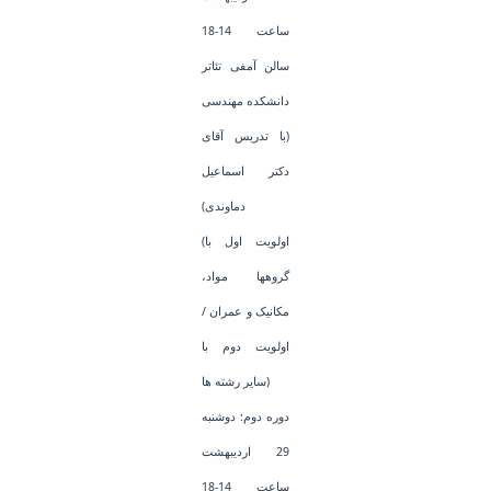
ساعت 14-18
سالن آمفی تئاتر
دانشکده مهندسی
(با تدریس آقای
دکتر اسماعیل
دماوندی)
(اولویت اول با
گروهها مواد،
مکانیک و عمران /
اولویت دوم با
سایر رشته ها)
دوره دوم: دوشنبه
29 اردیبهشت
ساعت 14-18