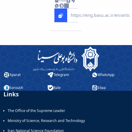
Print
Aparat
Telegram
WhatsApp
Soroush
Bale
Eitaa
Links
The Office of the Supreme Leader
Ministry of Science, Research and Technology
Iran National Science Foundation