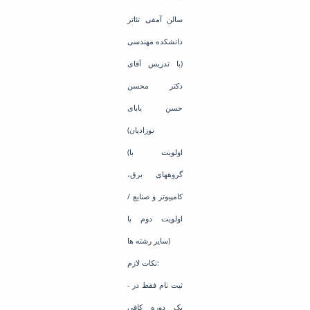
سالن آمفی تئاتر
دانشکده مهندسی
(با تدریس آقای
دکتر محسن
حسن بابای
نوزادیان)
(اولویت با
گروههای برق،
کامپیوتر و صنایع /
اولویت دوم با
سایر رشته ها)
نکات لازم:
- ثبت نام فقط در
یک دوره کافی