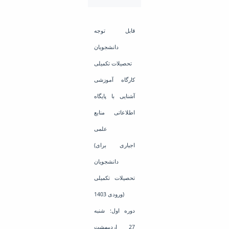
Educational
Deputy
Dean
قابل توجه
for
دانشجویان
Research
Affairs
تحصیلات تکمیلی
Deputy
کارگاه آموزشی
Dean
for
آشنایی با پایگاه
Postgraduate
اطلاعاتی منابع
Studies
علمی
(اجباری برای
دانشجویان
تحصیلات تکمیلی
ورودی 1403)
دوره اول: شنبه
27 اردیبهشت