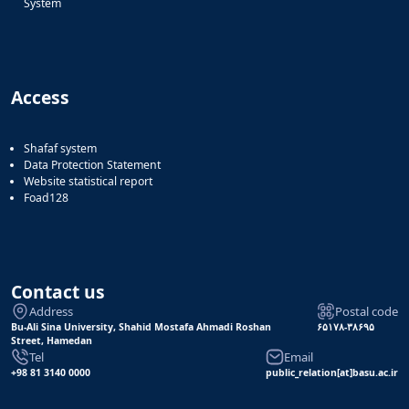
System
Access
Shafaf system
Data Protection Statement
Website statistical report
Foad128
Contact us
Address
Postal code
Bu-Ali Sina University, Shahid Mostafa Ahmadi Roshan
۶۵۱۷۸-۳۸۶۹۵
Street, Hamedan
Tel
Email
+98 81 3140 0000
public_relation[at]basu.ac.ir