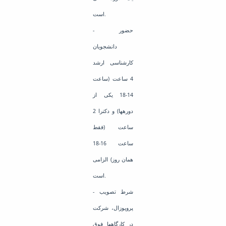
است.
- حضور
دانشجویان
کارشناسی ارشد
4 ساعت (ساعت
14-18 یکی از
دورهها) و دکترا 2
ساعت (فقط
ساعت 16-18
همان روز) الزامی
است.
- شرط تصویب
پروپوزال، شرکت
در کارگاهها فوق