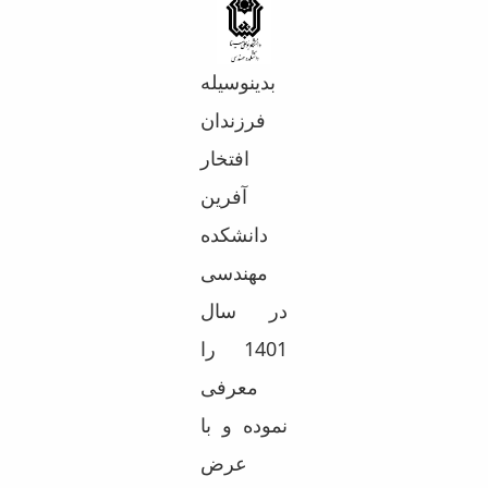
بدینوسیله
فرزندان
افتخار
آفرین
دانشکده
مهندسی
در سال
1401 را
معرفی
نموده و با
عرض