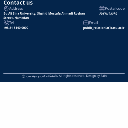
Contact us
Address
Postal code
Bu-Ali Sina University, Shahid Mostafa Ahmadi Roshan
۶۵۱۷۸-۳۸۶۹۵
Street, Hamedan
Tel
Email
+98 81 3140 0000
public_relation[at]basu.ac.ir
دانشکده فنی و مهندسی, All rights reserved. Design by
Sain