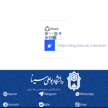
Share
Print
Aparat
Telegram
WhatsApp
Soroush
Bale
Eitaa