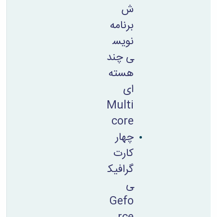
ش
برنامه
نویس
ی چند
هسته
ای
Multi
core
چهار
کارت
گرافیک
ی
Gefo