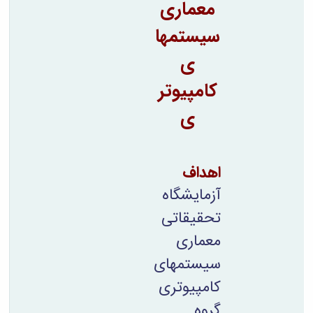
مراکز
معماری
مرتبط
بنیاد
سیستمها
ملی
نخبگان
ی
شرکت
کامپیوتر
های
دانش
ی
بنیان
آئین
نامه ها
و
اهداف
فرآیندها
آئین
آزمایشگاه
نامه
نامه
تحقیقاتی
های
معماری
پژوهشی
فرم
سیستمهای
های
کامپیوتری
پژوهشی
گروه