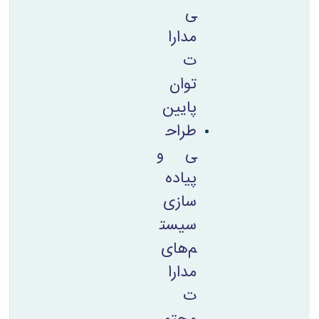
ی
مدارا
ت
توان
پایین
طراح
ی و
پیاده
سازی
سیست
م‌های
مدارا
ت