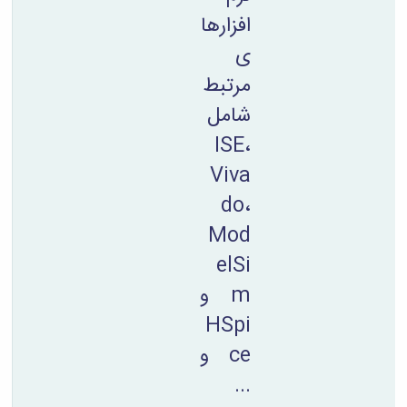
افزارها
ی
مرتبط
شامل
ISE،
Viva
do،
Mod
elSi
m و
HSpi
ce و
...