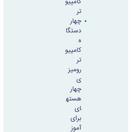
کامپیو
تر
چهار
دستگا
ه
کامپیو
تر
رومیز
ی
چهار
هسته
ای
برای
آموز