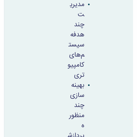
مدیری
ت
چند
هدفه
سیست
م‌های
کامپیو
تری
بهینه
سازی
چند
منظور
ه
پردازش