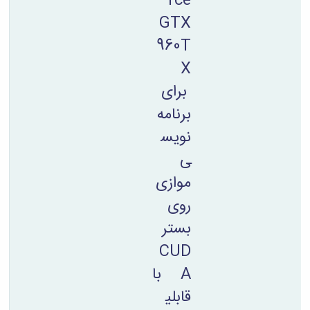
rce
GTX
960T
X
برای
برنامه
نویس
ی
موازی
روی
بستر
CUD
A با
قابلی