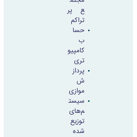
مجتم
ع پر
تراکم
حسا
ب
کامپیو
تری
پرداز
ش
موازی
سیست
م‌های
توزیع
شده