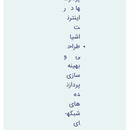
ها در
اینترن
ت
اشیا
طراح
ی و
بهینه
سازی
پردازن
ده
های
شبکه­
ای