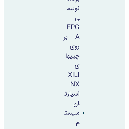
نویس
ی
FPG
A بر
روی
چیپها
ی
XILI
NX
اسپارت
ان
سیست
م