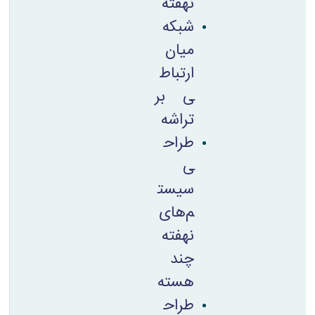
نهفته
شبکه
میان
ارتباط
ی بر
تراشه
طراح
ی
سیست
م‌های
نهفته
چند
هسته
طراح