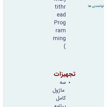
tithr
توانمندی ها:
ead
Prog
ram
ming
)
تجهیزات
سه
ماژول
کامل
برنامه