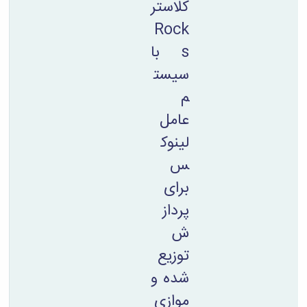
کلاستر
Rock
s با
سیست
م
عامل
لینوک
س
برای
پرداز
ش
توزیع
شده و
موازی