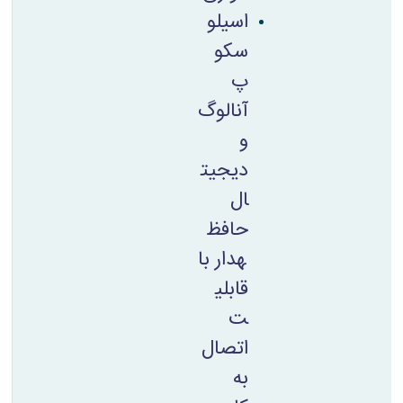
اسیلو
سکو
پ
آنالوگ
و
دیجیت
ال
حافظ
ه­دار با
قابلی
ت
اتصال
به