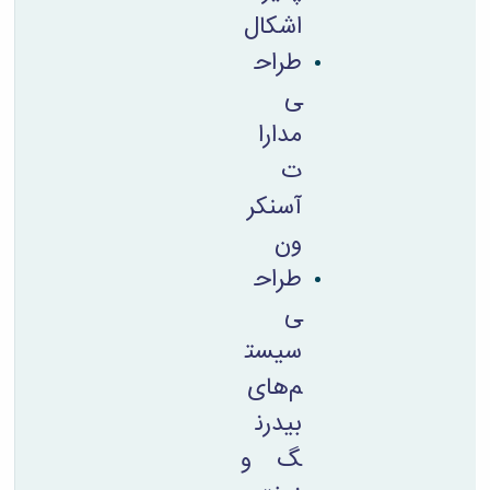
اشکال
طراح
ی
مدارا
ت
آسنکر
ون
طراح
ی
سیست
م‌های
بیدرن
گ و