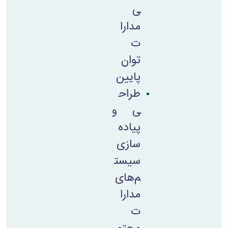
ی
مدارا
ت
توان
پایین
طراح
ی و
پیاده
سازی
سیست
م‌های
مدارا
ت