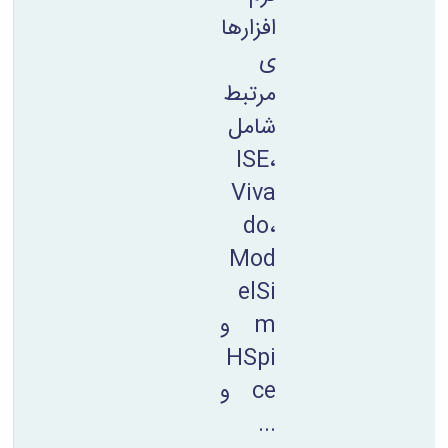
افزارها
ی
مرتبط
شامل
ISE،
Viva
do،
Mod
elSi
m و
HSpi
ce و
...