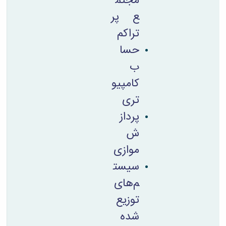
مجتم
ع پر
تراکم
حسا
ب
کامپیو
تری
پرداز
ش
موازی
سیست
م‌های
توزیع
شده