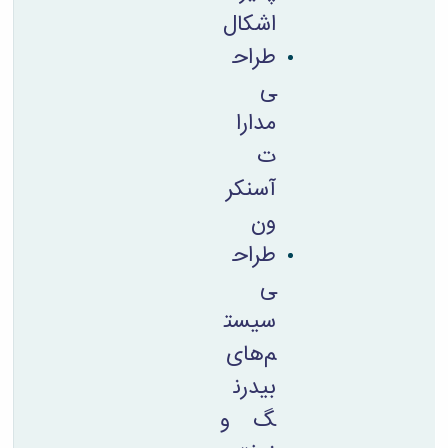
اشکال
طراح
ی
مدارا
ت
آسنکر
ون
طراح
ی
سیست
م‌های
بیدرن
گ و