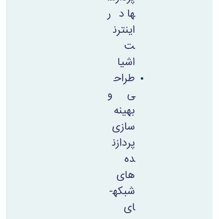
ها در
اینترن
ت
اشیا
طراح
ی و
بهینه
سازی
پردازن
ده
های
شبکه­
ای