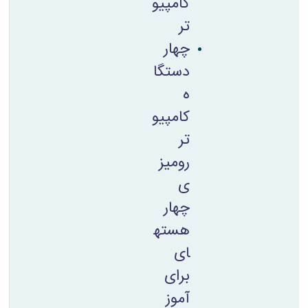
کامپیو
تر
چهار
دستگا
ه
کامپیو
تر
رومیز
ی
چهار
هسته
ای
برای
آموز