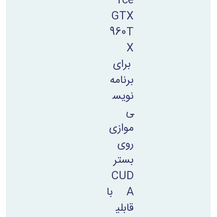
rce
GTX
960T
X
برای
برنامه
نویس
ی
موازی
روی
بستر
CUD
A با
قابلی