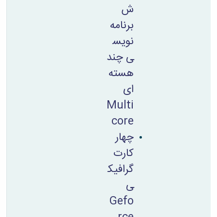
ش
برنامه
نویس
ی چند
هسته
ای
Multi
core
چهار
کارت
گرافیک
ی
Gefo