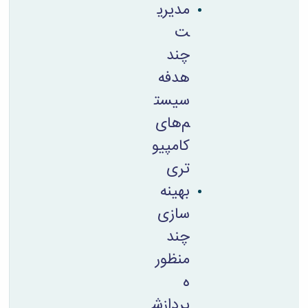
مدیری
ت
چند
هدفه
سیست
م‌های
کامپیو
تری
بهینه
سازی
چند
منظور
ه
پردازش