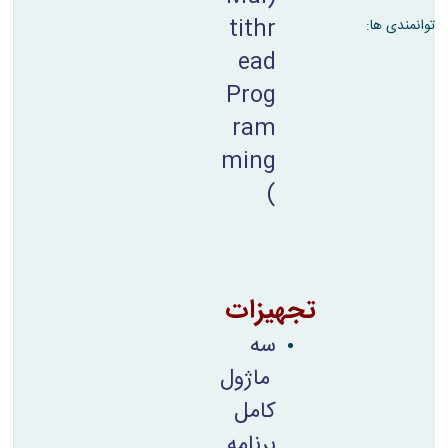
tithr
توانمندی ها:
ead
Prog
ram
ming
)
تجهیزات
سه
ماژول
کامل
برنامه