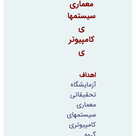
مراکز
معماری
مرتبط
بنیاد
سیستمها
ملی
نخبگان
ی
شرکت
کامپیوتر
های
دانش
ی
بنیان
آئین
نامه ها
و
اهداف
فرآیندها
آئین
آزمایشگاه
نامه
نامه
تحقیقاتی
های
معماری
پژوهشی
فرم
سیستمهای
های
کامپیوتری
پژوهشی
گروه