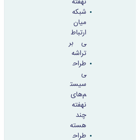
نهفته
شبکه
میان
ارتباط
ی بر
تراشه
طراح
ی
سیست
م‌های
نهفته
چند
هسته
طراح