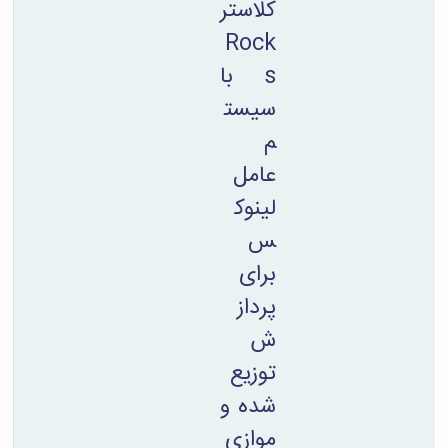
کلاستر
Rock
s با
سیست
م
عامل
لینوک
س
برای
پرداز
ش
توزیع
شده و
موازی