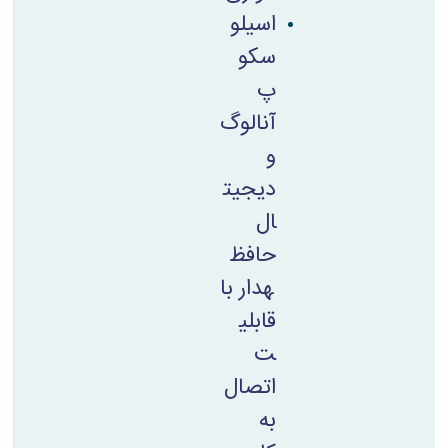
اسیلو
سکو
پ
آنالوگ
و
دیجیت
ال
حافظ
ه­دار با
قابلی
ت
اتصال
به