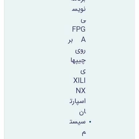
نویس
ی
FPG
A بر
روی
چیپها
ی
XILI
NX
اسپارت
ان
سیست
م