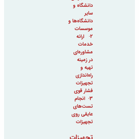
مراکز
دانشگاه و
مرتبط
بنیاد
سایر
ملی
دانشگاه‌ها و
نخبگان
موسسات
شرکت
2· ارائه
های
خدمات
دانش
بنیان
مشاوره‌ای
آئین
در زمینه
نامه ها
تهیه و
و
راه‌اندازی
فرآیندها
آئین
تجهیزات
نامه
فشار قوی
نامه
3· انجام
های
تست‌های
پژوهشی
عایقی روی
فرم
های
تجهیزات
پژوهشی
تجهیزات