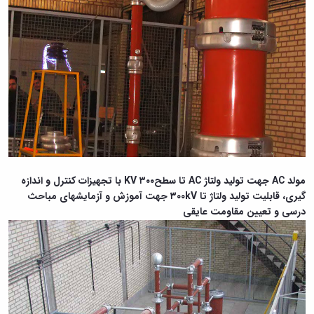
مولد AC جهت تولید ولتاژ AC تا سطحKV ۳۰۰ با تجهیزات کنترل و اندازه
گیری، قابلیت تولید ولتاژ تا ۳۰۰kV جهت آموزش و آزمایشهای مباحث
درسی و تعیین مقاومت عایقی