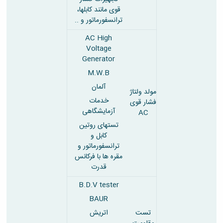
قوی مانند کابلها،
ترانسفورماتور و ..
AC High
Voltage
Generator
M.W.B
آلمان
مولد ولتاژ
خدمات
فشار قوی
آزمایشگاهی
AC
تستهای روتین
کابل و
ترانسفورماتور و
مقره ها با فرکانس
قدرت
B.D.V tester
BAUR
تست
اتریش