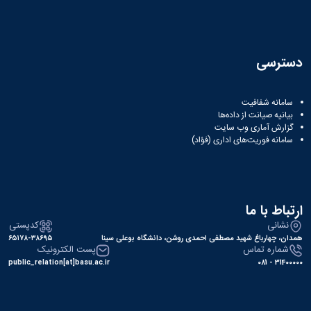
دسترسی
سامانه شفافیت
بیانیه صیانت از داده‌ها
گزارش آماری وب‌ سایت
سامانه فوریت‌های اداری (فؤاد)
ارتباط با ما
نشانی
کدپستی
همدان، چهارباغ شهید مصطفی احمدی روشن، دانشگاه بوعلی سینا
۶۵۱۷۸-۳۸۶۹۵
شماره تماس
پست الکترونیک
public_relation[at]basu.ac.ir
31400000 - 081