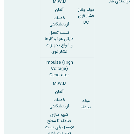
توانمندی ها:
M.W.B
مولد ولتاژ
آلمان
فشار قوی
خدمات
DC
آزمایشگاهی
تست تحمل
عایقی هوا و گازها
و انواع تجهیزات
فشار قوی
Impulse (High
Voltage)
Generator
M.W.B
آلمان
خدمات
مولد
آزمایشگاهی
صاعقه
شبیه سازی
صاعقه تا سطح
400kv برای تست
تجهیزات فشار