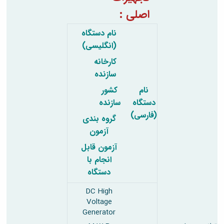
اصلی :
نام دستگاه
(انگلیسی)
کارخانه
سازنده
نام
کشور
دستگاه
سازنده
(فارسی)
گروه بندی
آزمون
آزمون قابل
انجام با
دستگاه
DC High
Voltage
Generator