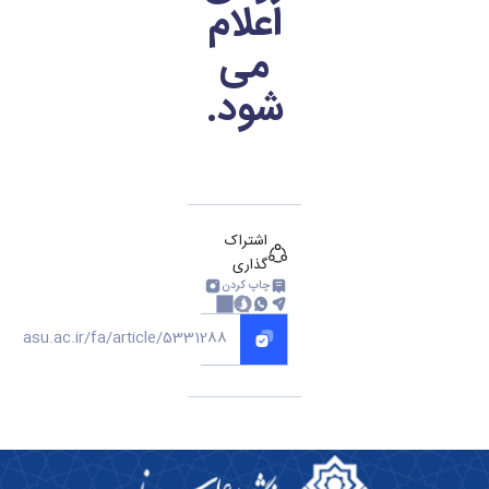
راکز
اعلام
رتبط
بنیاد
می
ملی
نخبگان
شود.
شرکت
های
دانش
بنیان
ئین
امه ها
اشتراک
رآیندها
گذاری
آئین
چاپ کردن
نامه
نامه
های
پژوهشی
فرم
های
پژوهشی