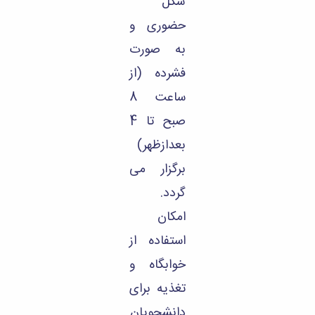
شکل
مراکز
مرتبط
حضوری و
بنیاد
ملی
به صورت
نخبگان
فشرده (از
شرکت
های
ساعت 8
دانش
بنیان
صبح تا 4
آئین
بعدازظهر)
نامه ها
و
برگزار می
فرآیندها
آئین
گردد.
نامه
نامه
امکان
های
استفاده از
پژوهشی
فرم
خوابگاه و
های
تغذیه برای
پژوهشی
دانشجویان