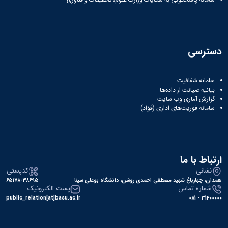
دسترسی
سامانه شفافیت
بیانیه صیانت از داده‌ها
گزارش آماری وب‌ سایت
سامانه فوریت‌های اداری (فؤاد)
ارتباط با ما
نشانی
کدپستی
همدان، چهارباغ شهید مصطفی احمدی روشن، دانشگاه بوعلی سینا
۶۵۱۷۸-۳۸۶۹۵
شماره تماس
پست الکترونیک
public_relation[at]basu.ac.ir
31400000 - 081