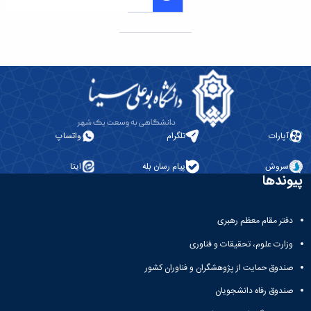
مراکز
مرتبط
بنیاد
ملی
نخبگان
شرکت
های
دانش
بنیان
آئین
آپارات
تلگرام
واتساپ
نامه ها
و
سروش
پیام رسان بله
ایتا
فرآیندها
پیوندها
آئین
نامه
نامه
دفتر مقام معظم رهبری
های
پژوهشی
وزارت علوم، تحقیقات و فناوری
فرم
صندوق حمایت از پژوهشگران و فناوران کشور
های
پژوهشی
صندوق رفاه دانشجویان