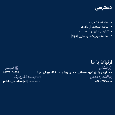
دسترسی
سامانه شفافیت
بیانیه صیانت از داده‌ها
گزارش آماری وب‌ سایت
سامانه فوریت‌های اداری (فؤاد)
ارتباط با ما
نشانی
کدپستی
همدان، چهارباغ شهید مصطفی احمدی روشن، دانشگاه بوعلی سینا
۶۵۱۷۸-۳۸۶۹۵
شماره تماس
پست الکترونیک
public_relation[at]basu.ac.ir
31400000 - 081