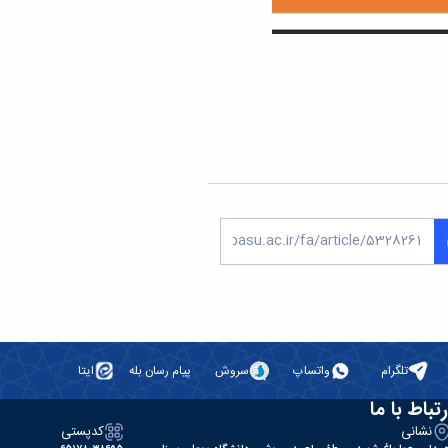
تلگرام
واتساپ
سروش
پیام رسان بله
ایتا
رتباط با ما
نشانی
کدپستی