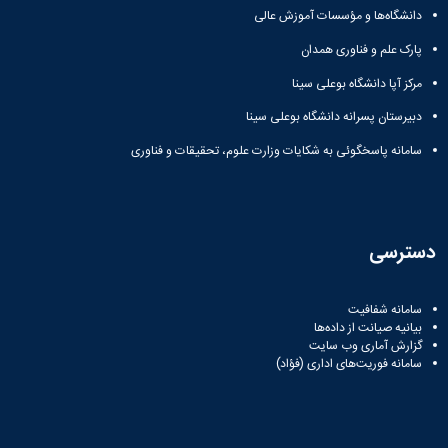
مراکز
دانشگاه‌ها و مؤسسات آموزش عالی
مرتبط
بنیاد
پارک علم و فناوری همدان
ملی
نخبگان
مرکز آپا دانشگاه بوعلی سینا
شرکت
دبیرستان پسرانه دانشگاه بوعلی سینا
های
دانش
سامانه پاسخگوئی به شکایات وزارت علوم، تحقیقات و فناوری
بنیان
آئین
نامه ها
و
فرآیندها
دسترسی
آئین
نامه
نامه
سامانه شفافیت
های
بیانیه صیانت از داده‌ها
پژوهشی
گزارش آماری وب‌ سایت
سامانه فوریت‌های اداری (فؤاد)
فرم
های
پژوهشی