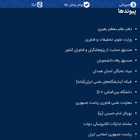
و
معاونت
مهندسی
سروش
پیام رسان بله
ایتا
گروه
آئین
پژوهشی
پیوندها
مکانیک
صنایع
نامه
معاونت
مهندسی
گروه
ها
تحصیلات
کامپیوتر
کامپیوتر
سمینارها
تکمیلی
دفتر مقام معظم رهبری
نشریات
و
کمیته
پژوهش
پایان
وزارت علوم، تحقیقات و فناوری
منتخب
های
نامه
هیات
صندوق حمایت از پژوهشگران و فناوران کشور
مهندسی
ها
ممیزی
صنایع
آیین‌نامه‌های
کمیته
صندوق رفاه دانشجویان
در
معاونت
ترفیع
سیستم
بنیاد نخبگان استان همدان
آموزشی
شورای
تولید
فرهنگی
شبکه آزمایشگاه‌های علمی ایران(شاعا)
Journal
دانشکده
of
دانشگاه بین‌المللی D-۸
Stress
معاونت علمی فناوری ریاست جمهوری
Analysis
دفتر
پورتال امام خمینی (ره)
ارتباط
با
سامانه تدارکات الکترونیکی دولت
صنعت
کارآموزی
ریاست جمهوری اسلامی ایران