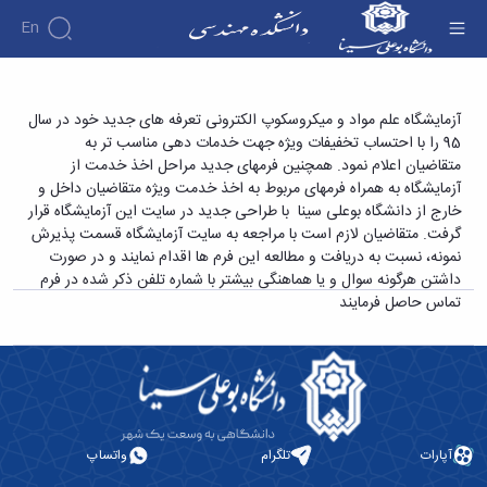
En
دانشکده
اعلام تعرفه و فرم های جدید آزمایشگاه در سال 95
آزمایشگاه علم مواد و میکروسکوپ الکترونی تعرفه های جدید خود در سال
درباره
آموزش
95 را با احتساب تخفیفات ویژه جهت خدمات دهی مناسب تر به
- دانشکده فنی و مهندسی
دوره
دانشکده
پژوهش
متقاضیان اعلام نمود. همچنین فرمهای جدید مراحل اخذ خدمت از
پژوهش
کارشناسی
تاریخچه
افراد
آزمایشگاه به همراه فرمهای مربوط به اخذ خدمت ویژه متقاضیان داخل و
اساتید
فرم
هفته
گروه
ریاست
خارج از دانشگاه بوعلی سینا با طراحی جدید در سایت این آزمایشگاه قرار
اساتید
های
ها
پژوهش
دانشکده
گرفت. متقاضیان لازم است با مراجعه به سایت آزمایشگاه قسمت پذیرش
آموزشی
دانشکده
کارگاه ها
و
روسای
نمونه، نسبت به دریافت و مطالعه این فرم ها اقدام نمایند و در صورت
گروه
و
اساتید
آئین
پیشین
های
داشتن هرگونه سوال و یا هماهنگی بیشتر با شماره تلفن ذکر شده در فرم
آزمایشگاه
بازنشسته
نامه
افتخارات
آموزشی
تماس حاصل فرمایند
ها
ها
کارکنان
آلبوم
مهندسی
گروه
آیین‌نامه‌های
دانشکده
عکس
برق
برق
معاونت
مهندسی
اطلاعات
مهندسی
گروه
آموزشی
تماس
مواد
عمران
تحصیلات
سازمان
مهندسی
گروه
تکمیلی
دانشکده
عمران
مکانیک
فرم
معاونت
آپارات
تلگرام
واتساپ
مهندسی
گروه
ها
آموزشی
صنایع
مواد