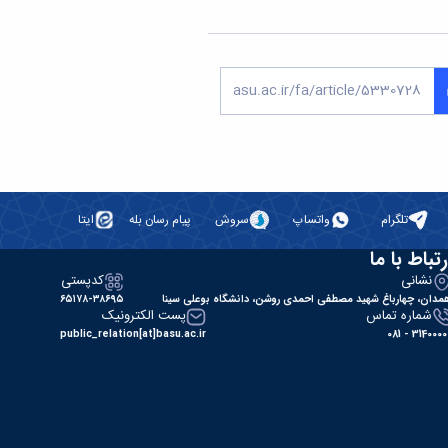
تلگرام
واتساپ
سروش
پیام رسان بله
ایتا
رتباط با ما
نشانی
کدپستی
مدان، چهارباغ شهید مصطفی احمدی روشن، دانشگاه بوعلی سینا
۶۵۱۷۸-۳۸۶۹۵
شماره تماس
پست الکترونیک
public_relation[at]basu.ac.ir
31400000 - 0